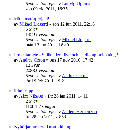
Senaste inlägget
av
Ludvig Uppman
sön 09 okt 2011, 16:35
Mitt amatörprojekt!
av
Mikael Lidgard
»
sön 12 jun 2011, 22:16
5
Svar
13595
Visningar
Senaste inlägget
av
Mikael Lidgard
mån 13 jun 2011, 18:49
Projektarbete - Skillnader i live och studio uppmickning?
av
Andres Ceron
»
ons 17 nov 2010, 17:42
12
Svar
20882
Visningar
Senaste inlägget
av
Andres Ceron
lör 19 feb 2011, 19:21
iPhoneapp
av
Alex Nilsson
»
fre 28 jan 2011, 14:11
2
Svar
11084
Visningar
Senaste inlägget
av
Anders Herbertzon
fre 28 jan 2011, 23:58
Nybörjarkurs/roddar-utbildning