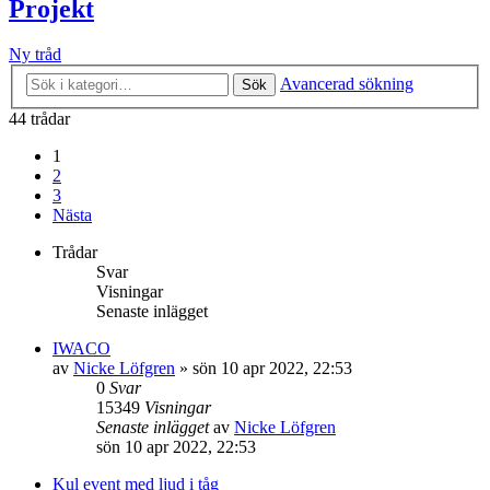
Projekt
Ny tråd
Avancerad sökning
Sök
44 trådar
1
2
3
Nästa
Trådar
Svar
Visningar
Senaste inlägget
IWACO
av
Nicke Löfgren
»
sön 10 apr 2022, 22:53
0
Svar
15349
Visningar
Senaste inlägget
av
Nicke Löfgren
sön 10 apr 2022, 22:53
Kul event med ljud i tåg