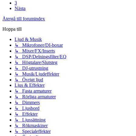
3
Nästa
Återgå till forumindex
Hoppa till
Ljud & Musik
↳ Mikrofoner/DI-boxar
↳ Mixer/FX/Inserts
↳ DSP/Delningsfilter/EQ
↳ Högtalare/Slutsteg
↳ DJ-utrustning
↳ Musik/Ljudeffekter
↳ Övrigt ljud
Ljus & Effekter
↳ Fasta armaturer
↳ Rörliga armaturer
↳ Dimmers
↳ Ljusbord
↳ Effekter
↳ Ljussättning
↳ Rökmaskiner
↳ Specialeffekter