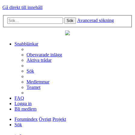
Gå direkt till innehåll
Avancerad sökning
Sök
Snabblänkar
Obesvarade inlägg
Aktiva trådar
Sök
Medlemmar
Teamet
FAQ
Logga in
Bli medlem
Forumindex
Övrigt
Projekt
Sök