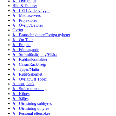
↳ Övrigt ljus
Bild & Datorer
↳ LED-/videoväggar
↳ Mediaservers
↳ Projektorer
↳ Övrigt/Datorer
Övrigt
↳ Branschnyheter/Övriga nyheter
↳ On Tour
↳ Projekt
↳ Företagande
↳ Strömförsörjning/Ellära
↳ Kablar/Kontakter
↳ Casar/Rack/Tejp
↳ Tyger/Matta
↳ Rigg/Säkerhet
↳ Övrigt/Off Topic
Annonsplank
↳ Stulen utrustning
↳ Köpes
↳ Säljes
↳ Utrustning subhyres
↳ Utrustning uthyres
↳ Personal eftersökes