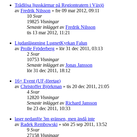
Trådlösa ljusskärmar på Regionteatern i Växjö
av
Fredrik Nilsson
»
fre 09 mar 2012, 09:11
10
Svar
19825
Visningar
Senaste inlägget
av
Fredrik Nilsson
tis 13 mar 2012, 11:21
Ljudanläggning LugnetKyrkan Falun
av
Prolle Fröderberg
»
lör 31 dec 2011, 03:13
2
Svar
10753
Visningar
Senaste inlägget
av
Jonas Jansson
lör 31 dec 2011, 18:12
16+ Event (UF-företag)
av
Christoffer Björkman
»
tis 20 dec 2011, 21:05
4
Svar
12820
Visningar
Senaste inlägget
av
Richard Jansson
fre 23 dec 2011, 10:33
laser nedanför 3m gränsen, men ändå inte
av
Radek Rembowski
»
sön 25 sep 2011, 13:52
9
Svar
27158
Visningar