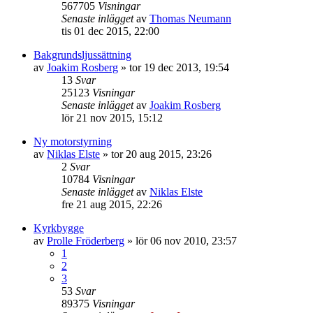
567705
Visningar
Senaste inlägget
av
Thomas Neumann
tis 01 dec 2015, 22:00
Bakgrundsljussättning
av
Joakim Rosberg
»
tor 19 dec 2013, 19:54
13
Svar
25123
Visningar
Senaste inlägget
av
Joakim Rosberg
lör 21 nov 2015, 15:12
Ny motorstyrning
av
Niklas Elste
»
tor 20 aug 2015, 23:26
2
Svar
10784
Visningar
Senaste inlägget
av
Niklas Elste
fre 21 aug 2015, 22:26
Kyrkbygge
av
Prolle Fröderberg
»
lör 06 nov 2010, 23:57
1
2
3
53
Svar
89375
Visningar