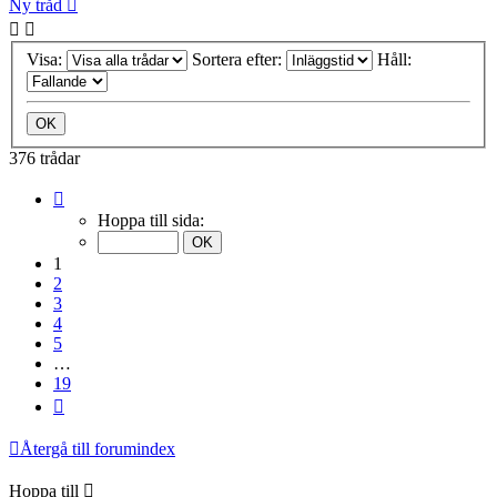
Ny tråd
Visa:
Sortera efter:
Håll:
376 trådar
Sida
1
Hoppa till sida:
av
19
1
2
3
4
5
…
19
Nästa
Återgå till forumindex
Hoppa till