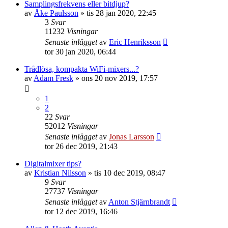
Samplingsfrekvens eller bitdjup?
av
Åke Paulsson
»
tis 28 jan 2020, 22:45
3
Svar
11232
Visningar
Senaste inlägget
av
Eric Henriksson
tor 30 jan 2020, 06:44
Trådlösa, kompakta WiFi-mixers...?
av
Adam Fresk
»
ons 20 nov 2019, 17:57
1
2
22
Svar
52012
Visningar
Senaste inlägget
av
Jonas Larsson
tor 26 dec 2019, 21:43
Digitalmixer tips?
av
Kristian Nilsson
»
tis 10 dec 2019, 08:47
9
Svar
27737
Visningar
Senaste inlägget
av
Anton Stjärnbrandt
tor 12 dec 2019, 16:46