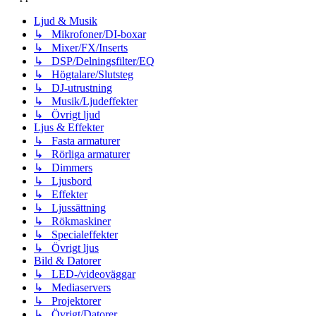
Ljud & Musik
↳ Mikrofoner/DI-boxar
↳ Mixer/FX/Inserts
↳ DSP/Delningsfilter/EQ
↳ Högtalare/Slutsteg
↳ DJ-utrustning
↳ Musik/Ljudeffekter
↳ Övrigt ljud
Ljus & Effekter
↳ Fasta armaturer
↳ Rörliga armaturer
↳ Dimmers
↳ Ljusbord
↳ Effekter
↳ Ljussättning
↳ Rökmaskiner
↳ Specialeffekter
↳ Övrigt ljus
Bild & Datorer
↳ LED-/videoväggar
↳ Mediaservers
↳ Projektorer
↳ Övrigt/Datorer