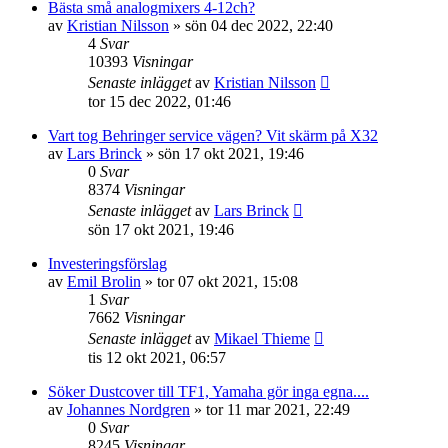
Bästa små analogmixers 4-12ch?
av
Kristian Nilsson
»
sön 04 dec 2022, 22:40
4
Svar
10393
Visningar
Senaste inlägget
av
Kristian Nilsson
tor 15 dec 2022, 01:46
Vart tog Behringer service vägen? Vit skärm på X32
av
Lars Brinck
»
sön 17 okt 2021, 19:46
0
Svar
8374
Visningar
Senaste inlägget
av
Lars Brinck
sön 17 okt 2021, 19:46
Investeringsförslag
av
Emil Brolin
»
tor 07 okt 2021, 15:08
1
Svar
7662
Visningar
Senaste inlägget
av
Mikael Thieme
tis 12 okt 2021, 06:57
Söker Dustcover till TF1, Yamaha gör inga egna....
av
Johannes Nordgren
»
tor 11 mar 2021, 22:49
0
Svar
8245
Visningar