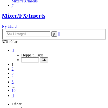
Mixer/FX/Inserts
Sök
Mixer/FX/Inserts
Ny tråd
Avancerad
Sök
sökning
376 trådar
Sida
1
Hoppa till sida:
av
19
1
2
3
4
5
…
19
Nästa
Trådar