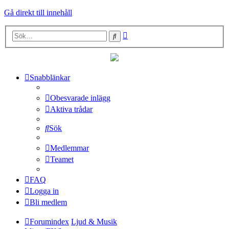
Gå direkt till innehåll
Avancerad
Sök
sökning
Snabblänkar
Obesvarade inlägg
Aktiva trådar
Sök
Medlemmar
Teamet
FAQ
Logga in
Bli medlem
Forumindex
Ljud & Musik