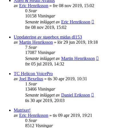
Allen & Heath Avantis
av
Eric Henriksson
»
fre 08 nov 2019, 15:02
0
Svar
10158
Visningar
Senaste inlägget
av
Eric Henriksson
fre 08 nov 2019, 15:02
Uppdatering av stagebox midas dl153
av
Martin Henriksson
»
lör 29 jun 2019, 19:18
7
Svar
17087
Visningar
Senaste inlägget
av
Martin Henriksson
fre 05 jul 2019, 14:32
TC Helicon VoicePro
av
Joel Bexelius
»
tis 30 apr 2019, 10:31
1
Svar
13466
Visningar
Senaste inlägget
av
Daniel Eriksson
tis 30 apr 2019, 20:03
Matrixer!
av
Eric Henriksson
»
tis 09 apr 2019, 19:21
0
Svar
8512
Visningar