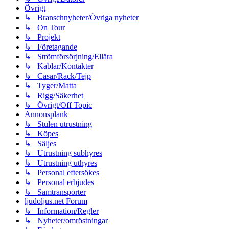
Övrigt
↳ Branschnyheter/Övriga nyheter
↳ On Tour
↳ Projekt
↳ Företagande
↳ Strömförsörjning/Ellära
↳ Kablar/Kontakter
↳ Casar/Rack/Tejp
↳ Tyger/Matta
↳ Rigg/Säkerhet
↳ Övrigt/Off Topic
Annonsplank
↳ Stulen utrustning
↳ Köpes
↳ Säljes
↳ Utrustning subhyres
↳ Utrustning uthyres
↳ Personal eftersökes
↳ Personal erbjudes
↳ Samtransporter
ljudoljus.net Forum
↳ Information/Regler
↳ Nyheter/omröstningar