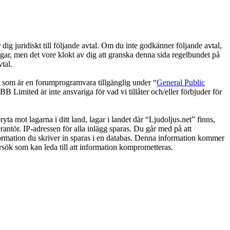
ig juridiskt till följande avtal. Om du inte godkänner följande avtal,
ngar, men det vore klokt av dig att granska denna sida regelbundet på
tal.
om är en forumprogramvara tillgänglig under “
General Public
 Limited är inte ansvariga för vad vi tillåter och/eller förbjuder för
yta mot lagarna i ditt land, lagar i landet där “Ljudoljus.net” finns,
rantör. IP-adressen för alla inlägg sparas. Du går med på att
information du skriver in sparas i en databas. Denna information kommer
örsök som kan leda till att information komprometteras.