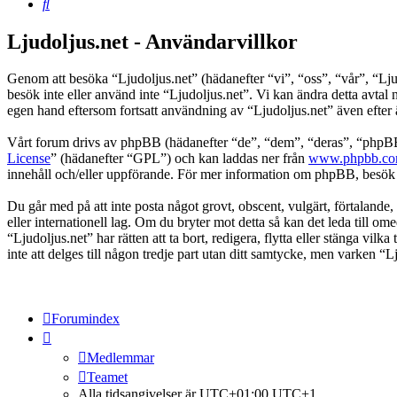
Sök
Ljudoljus.net - Användarvillkor
Genom att besöka “Ljudoljus.net” (hädanefter “vi”, “oss”, “vår”, “Ljudo
besök inte eller använd inte “Ljudoljus.net”. Vi kan ändra detta avtal
egen hand eftersom fortsatt användning av “Ljudoljus.net” även efter än
Vårt forum drivs av phpBB (hädanefter “de”, “dem”, “deras”, “ph
License
” (hädanefter “GPL”) och kan laddas ner från
www.phpbb.c
innehåll och/eller uppförande. För mer information om phpBB, besö
Du går med på att inte posta något grovt, obscent, vulgärt, förtalande, h
eller internationell lag. Om du bryter mot detta så kan det leda till o
“Ljudoljus.net” har rätten att ta bort, redigera, flytta eller stänga v
inte att delges till någon tredje part utan ditt samtycke, men varken “
Forumindex
Medlemmar
Teamet
Alla tidsangivelser är UTC+01:00 UTC+1