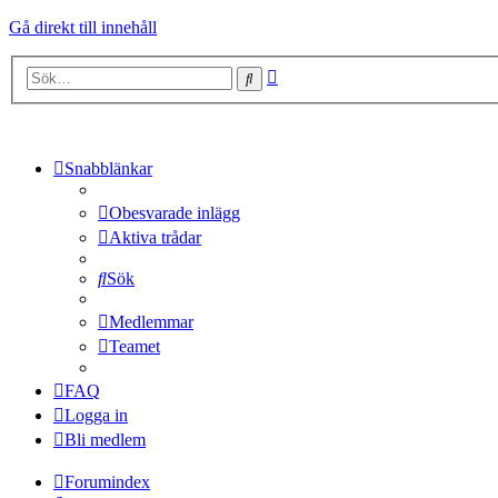
Gå direkt till innehåll
Avancerad
Sök
sökning
Snabblänkar
Obesvarade inlägg
Aktiva trådar
Sök
Medlemmar
Teamet
FAQ
Logga in
Bli medlem
Forumindex