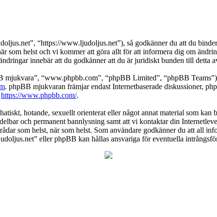
ljus.net”, “https://www.ljudoljus.net”), så godkänner du att du binder d
 när som helst och vi kommer att göra allt för att informera dig om ändri
dringar innebär att du godkänner att du är juridiskt bunden till detta av
pBB mjukvara”, “www.phpbb.com”, “phpBB Limited”, “phpBB Teams”) s
om
. phpBB mjukvaran främjar endast Internetbaserade diskussioner, phpBB
k
https://www.phpbb.com/
.
atiskt, hotande, sexuellt orienterat eller något annat material som kan br
medelbar och permanent bannlysning samt att vi kontaktar din Internetleve
ilka trådar som helst, när som helst. Som användare godkänner du att all 
Ljudoljus.net” eller phpBB kan hållas ansvariga för eventuella intrångsf