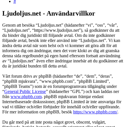
Sök
Ljudoljus.net - Användarvillkor
Genom att besöka “Ljudoljus.net” (hädanefter “vi”, “oss”, “vår”,
“Ljudoljus.net”, “https://www.ljudoljus.net”), så godkänner du att
du binder dig juridiskt till följande avtal. Om du inte godkänner
följande avtal, besök inte eller använd inte “Ljudoljus.net”. Vi kan
ändra detta avtal när som helst och vi kommer att göra allt för att
informera dig om ändringar, men det vore klokt av dig att granska
denna sida regelbundet på egen hand eftersom fortsatt användning
av “Ljudoljus.net” även efter ändringar innebär att du godkänner att
du är juridiskt bunden till detta avtal.
Vårt forum drivs av phpBB (hädanefter “de”, “dem”, “deras”,
“phpBB mjukvara”, “www.phpbb.com”, “phpBB Limited”,
“phpBB Teams”) som är en forumprogramvara tillgänglig under
“
General Public License
” (hädanefter “GPL”) och kan laddas ner
från
www.phpbb.com
. phpBB mjukvaran främjar endast
Internetbaserade diskussioner, phpBB Limited är inte ansvariga för
vad vi tillåter och/eller förbjuder för innehåll och/eller uppförande.
För mer information om phpBB, besök
https://www.phpbb.com/
.
Du går med på att inte posta något grovt, obscent, vulgärt,