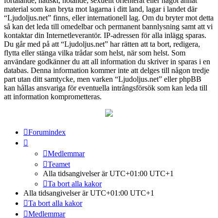
förtalande, hatiskt, hotande, sexuellt orienterat eller något annat
material som kan bryta mot lagarna i ditt land, lagar i landet där
“Ljudoljus.net” finns, eller internationell lag. Om du bryter mot detta
så kan det leda till omedelbar och permanent bannlysning samt att vi
kontaktar din Internetleverantör. IP-adressen för alla inlägg sparas.
Du går med på att “Ljudoljus.net” har rätten att ta bort, redigera,
flytta eller stänga vilka trådar som helst, när som helst. Som
användare godkänner du att all information du skriver in sparas i en
databas. Denna information kommer inte att delges till någon tredje
part utan ditt samtycke, men varken “Ljudoljus.net” eller phpBB
kan hållas ansvariga för eventuella intrångsförsök som kan leda till
att information komprometteras.
Forumindex
Medlemmar
Teamet
Alla tidsangivelser är UTC+01:00 UTC+1
Ta bort alla kakor
Alla tidsangivelser är UTC+01:00 UTC+1
Ta bort alla kakor
Medlemmar