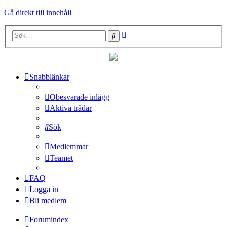
Gå direkt till innehåll
Avancerad
Sök
sökning
Snabblänkar
Obesvarade inlägg
Aktiva trådar
Sök
Medlemmar
Teamet
FAQ
Logga in
Bli medlem
Forumindex