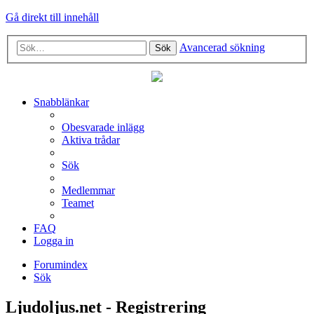
Gå direkt till innehåll
Avancerad sökning
Sök
Snabblänkar
Obesvarade inlägg
Aktiva trådar
Sök
Medlemmar
Teamet
FAQ
Logga in
Forumindex
Sök
Ljudoljus.net - Registrering