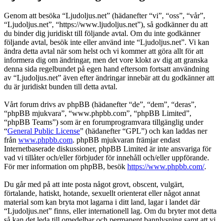
Genom att besöka “Ljudoljus.net” (hädanefter “vi”, “oss”, “vår”,
“Ljudoljus.net”, “https://www.ljudoljus.net”), så godkänner du att
du binder dig juridiskt till följande avtal. Om du inte godkänner
följande avtal, besök inte eller använd inte “Ljudoljus.net”. Vi kan
ändra detta avtal när som helst och vi kommer att göra allt för att
informera dig om ändringar, men det vore klokt av dig att granska
denna sida regelbundet på egen hand eftersom fortsatt användning
av “Ljudoljus.net” även efter ändringar innebär att du godkänner att
du är juridiskt bunden till detta avtal.
Vårt forum drivs av phpBB (hädanefter “de”, “dem”, “deras”,
“phpBB mjukvara”, “www.phpbb.com”, “phpBB Limited”,
“phpBB Teams”) som är en forumprogramvara tillgänglig under
“
General Public License
” (hädanefter “GPL”) och kan laddas ner
från
www.phpbb.com
. phpBB mjukvaran främjar endast
Internetbaserade diskussioner, phpBB Limited är inte ansvariga för
vad vi tillåter och/eller förbjuder för innehåll och/eller uppförande.
För mer information om phpBB, besök
https://www.phpbb.com/
.
Du går med på att inte posta något grovt, obscent, vulgärt,
förtalande, hatiskt, hotande, sexuellt orienterat eller något annat
material som kan bryta mot lagarna i ditt land, lagar i landet där
“Ljudoljus.net” finns, eller internationell lag. Om du bryter mot detta
så kan det leda till omedelbar och permanent bannlysning samt att vi