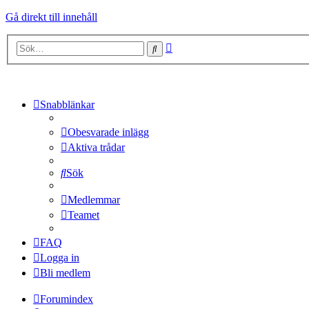
Gå direkt till innehåll
Avancerad
Sök
sökning
Snabblänkar
Obesvarade inlägg
Aktiva trådar
Sök
Medlemmar
Teamet
FAQ
Logga in
Bli medlem
Forumindex