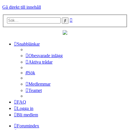
Gå direkt till innehåll
Avancerad
Sök
sökning
Snabblänkar
Obesvarade inlägg
Aktiva trådar
Sök
Medlemmar
Teamet
FAQ
Logga in
Bli medlem
Forumindex