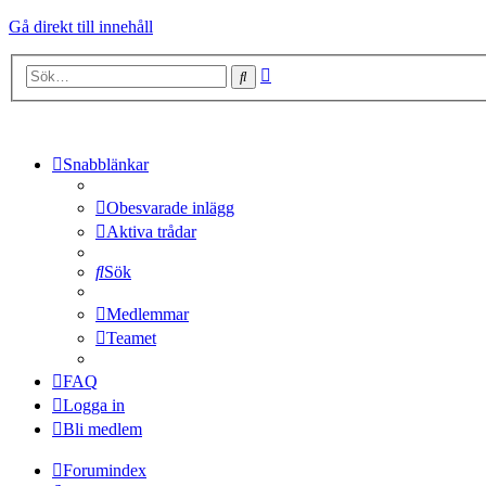
Gå direkt till innehåll
Avancerad
Sök
sökning
Snabblänkar
Obesvarade inlägg
Aktiva trådar
Sök
Medlemmar
Teamet
FAQ
Logga in
Bli medlem
Forumindex