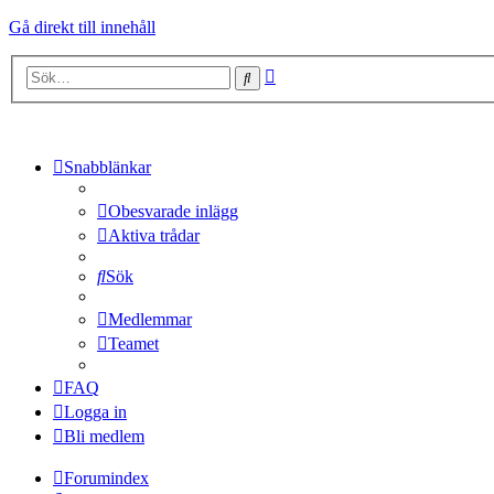
Gå direkt till innehåll
Avancerad
Sök
sökning
Snabblänkar
Obesvarade inlägg
Aktiva trådar
Sök
Medlemmar
Teamet
FAQ
Logga in
Bli medlem
Forumindex