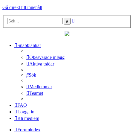
Gå direkt till innehåll
Avancerad
Sök
sökning
Snabblänkar
Obesvarade inlägg
Aktiva trådar
Sök
Medlemmar
Teamet
FAQ
Logga in
Bli medlem
Forumindex