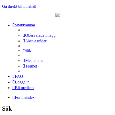
Gå direkt till innehåll
Snabblänkar
Obesvarade inlägg
Aktiva trådar
Sök
Medlemmar
Teamet
FAQ
Logga in
Bli medlem
Forumindex
Sök