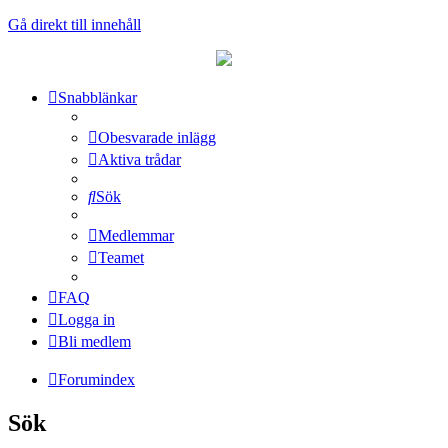
Gå direkt till innehåll
Snabblänkar
Obesvarade inlägg
Aktiva trådar
Sök
Medlemmar
Teamet
FAQ
Logga in
Bli medlem
Forumindex
Sök