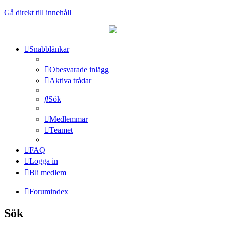
Gå direkt till innehåll
Snabblänkar
Obesvarade inlägg
Aktiva trådar
Sök
Medlemmar
Teamet
FAQ
Logga in
Bli medlem
Forumindex
Sök