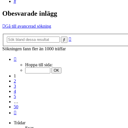
Sök
Obesvarade inlägg
Gå till avancerad sökning
Avancerad
Sök
sökning
Sökningen fann fler än 1000 träffar
Sida
1
Hoppa till sida:
av
50
1
2
3
4
5
…
50
Nästa
Trådar
Svar