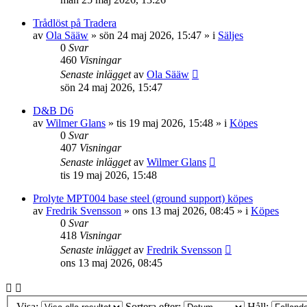
Trådlöst på Tradera
av
Ola Sääw
»
sön 24 maj 2026, 15:47
» i
Säljes
0
Svar
460
Visningar
Senaste inlägget
av
Ola Sääw
sön 24 maj 2026, 15:47
D&B D6
av
Wilmer Glans
»
tis 19 maj 2026, 15:48
» i
Köpes
0
Svar
407
Visningar
Senaste inlägget
av
Wilmer Glans
tis 19 maj 2026, 15:48
Prolyte MPT004 base steel (ground support) köpes
av
Fredrik Svensson
»
ons 13 maj 2026, 08:45
» i
Köpes
0
Svar
418
Visningar
Senaste inlägget
av
Fredrik Svensson
ons 13 maj 2026, 08:45
Visa:
Sortera efter:
Håll: