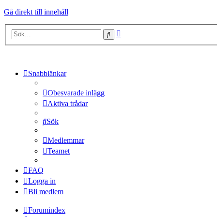
Gå direkt till innehåll
Avancerad
Sök
sökning
Snabblänkar
Obesvarade inlägg
Aktiva trådar
Sök
Medlemmar
Teamet
FAQ
Logga in
Bli medlem
Forumindex