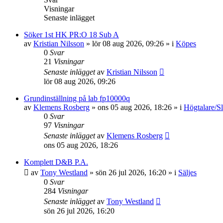
Visningar
Senaste inlägget
Söker 1st HK PR:O 18 Sub A
av
Kristian Nilsson
»
lör 08 aug 2026, 09:26
» i
Köpes
0
Svar
21
Visningar
Senaste inlägget
av
Kristian Nilsson
lör 08 aug 2026, 09:26
Grundinställning på lab fp10000q
av
Klemens Rosberg
»
ons 05 aug 2026, 18:26
» i
Högtalare/Sl
0
Svar
97
Visningar
Senaste inlägget
av
Klemens Rosberg
ons 05 aug 2026, 18:26
Komplett D&B P.A.
av
Tony Westland
»
sön 26 jul 2026, 16:20
» i
Säljes
0
Svar
284
Visningar
Senaste inlägget
av
Tony Westland
sön 26 jul 2026, 16:20