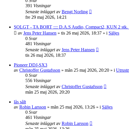
0
Svar
391
Visningar
Senaste inlägget
av
Bengt Norling
fre 29 maj 2026, 14:21
SOLGT - TA BORT :::: D.A.S Audio, Compact2, KUN 2 stk. tilb
av
Jens Peter Hansen
»
tis 26 maj 2026, 18:37
» i
Säljes
0
Svar
481
Visningar
Senaste inlägget
av
Jens Peter Hansen
tis 26 maj 2026, 18:37
Pioneer DDJ-SX3
av
Christoffer Gustafsson
»
mån 25 maj 2026, 20:20
» i
Utrust
0
Svar
556
Visningar
Senaste inlägget
av
Christoffer Gustafsson
mån 25 maj 2026, 20:20
lås sålt
av
Robin Larsson
»
mån 25 maj 2026, 13:26
» i
Säljes
0
Svar
461
Visningar
Senaste inlägget
av
Robin Larsson
mån 25 maj 2026, 13:26