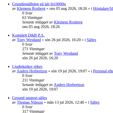
Grundinställning på lab fp10000q
av
Klemens Rosberg
»
ons 05 aug 2026, 18:26
» i
Högtalare/Sl
0
Svar
63
Visningar
Senaste inlägget
av
Klemens Rosberg
ons 05 aug 2026, 18:26
Komplett D&B P.A.
av
Tony Westland
»
sön 26 jul 2026, 16:20
» i
Säljes
0
Svar
271
Visningar
Senaste inlägget
av
Tony Westland
sön 26 jul 2026, 16:20
Ljudtekniker sökes
av
Anders Herbertzon
»
sön 19 jul 2026, 19:07
» i
Personal eft
0
Svar
211
Visningar
Senaste inlägget
av
Anders Herbertzon
sön 19 jul 2026, 19:07
Ground support säljes
av
Thomas Nilsson
»
mån 13 jul 2026, 12:40
» i
Säljes
0
Svar
317
Visningar