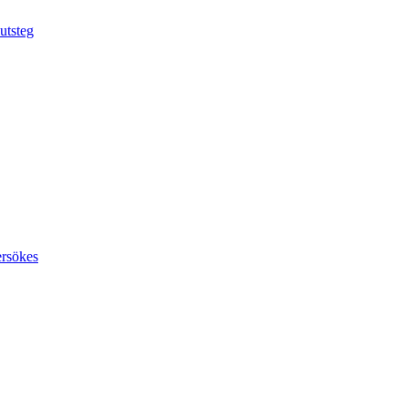
utsteg
ersökes