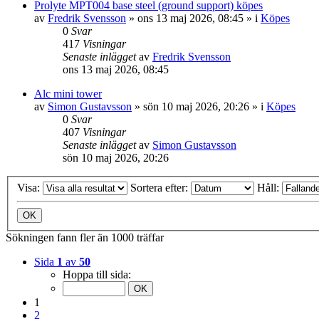
Prolyte MPT004 base steel (ground support) köpes
av
Fredrik Svensson
»
ons 13 maj 2026, 08:45
» i
Köpes
0
Svar
417
Visningar
Senaste inlägget
av
Fredrik Svensson
ons 13 maj 2026, 08:45
Alc mini tower
av
Simon Gustavsson
»
sön 10 maj 2026, 20:26
» i
Köpes
0
Svar
407
Visningar
Senaste inlägget
av
Simon Gustavsson
sön 10 maj 2026, 20:26
Visa:
Sortera efter:
Håll:
Sökningen fann fler än 1000 träffar
Sida
1
av
50
Hoppa till sida:
1
2