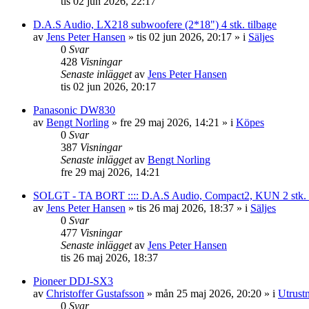
tis 02 jun 2026, 22:17
D.A.S Audio, LX218 subwoofere (2*18") 4 stk. tilbage
av
Jens Peter Hansen
»
tis 02 jun 2026, 20:17
» i
Säljes
0
Svar
428
Visningar
Senaste inlägget
av
Jens Peter Hansen
tis 02 jun 2026, 20:17
Panasonic DW830
av
Bengt Norling
»
fre 29 maj 2026, 14:21
» i
Köpes
0
Svar
387
Visningar
Senaste inlägget
av
Bengt Norling
fre 29 maj 2026, 14:21
SOLGT - TA BORT :::: D.A.S Audio, Compact2, KUN 2 stk. tilb
av
Jens Peter Hansen
»
tis 26 maj 2026, 18:37
» i
Säljes
0
Svar
477
Visningar
Senaste inlägget
av
Jens Peter Hansen
tis 26 maj 2026, 18:37
Pioneer DDJ-SX3
av
Christoffer Gustafsson
»
mån 25 maj 2026, 20:20
» i
Utrust
0
Svar