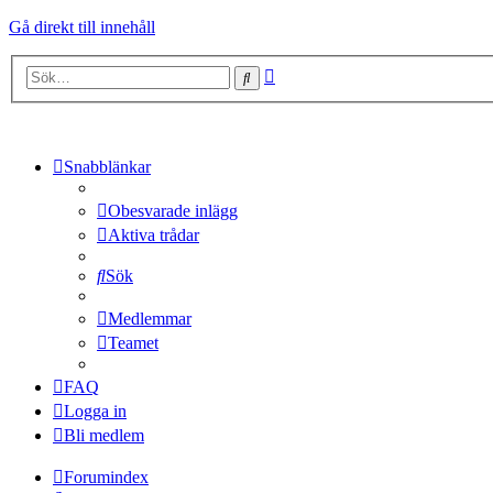
Gå direkt till innehåll
Avancerad
Sök
sökning
Snabblänkar
Obesvarade inlägg
Aktiva trådar
Sök
Medlemmar
Teamet
FAQ
Logga in
Bli medlem
Forumindex