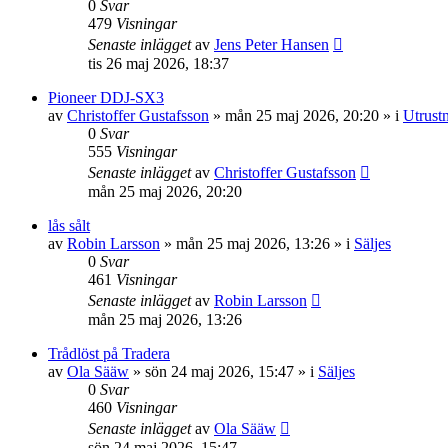
0
Svar
479
Visningar
Senaste inlägget
av
Jens Peter Hansen
tis 26 maj 2026, 18:37
Pioneer DDJ-SX3
av
Christoffer Gustafsson
»
mån 25 maj 2026, 20:20
» i
Utrust
0
Svar
555
Visningar
Senaste inlägget
av
Christoffer Gustafsson
mån 25 maj 2026, 20:20
lås sålt
av
Robin Larsson
»
mån 25 maj 2026, 13:26
» i
Säljes
0
Svar
461
Visningar
Senaste inlägget
av
Robin Larsson
mån 25 maj 2026, 13:26
Trådlöst på Tradera
av
Ola Sääw
»
sön 24 maj 2026, 15:47
» i
Säljes
0
Svar
460
Visningar
Senaste inlägget
av
Ola Sääw
sön 24 maj 2026, 15:47