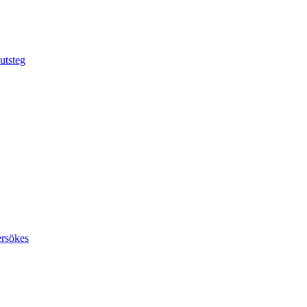
utsteg
ersökes