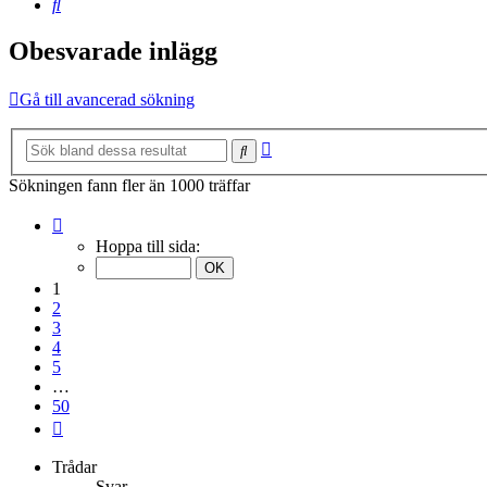
Sök
Obesvarade inlägg
Gå till avancerad sökning
Avancerad
Sök
sökning
Sökningen fann fler än 1000 träffar
Sida
1
Hoppa till sida:
av
50
1
2
3
4
5
…
50
Nästa
Trådar
Svar