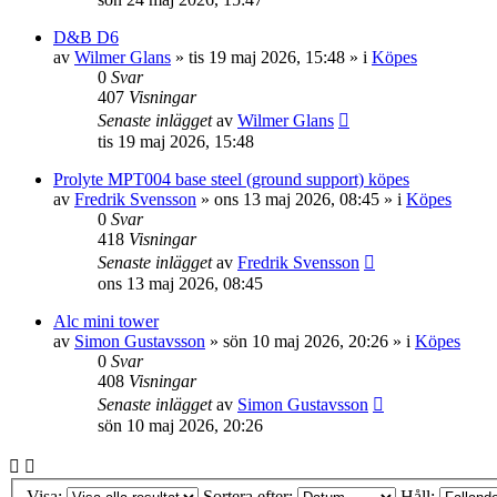
D&B D6
av
Wilmer Glans
»
tis 19 maj 2026, 15:48
» i
Köpes
0
Svar
407
Visningar
Senaste inlägget
av
Wilmer Glans
tis 19 maj 2026, 15:48
Prolyte MPT004 base steel (ground support) köpes
av
Fredrik Svensson
»
ons 13 maj 2026, 08:45
» i
Köpes
0
Svar
418
Visningar
Senaste inlägget
av
Fredrik Svensson
ons 13 maj 2026, 08:45
Alc mini tower
av
Simon Gustavsson
»
sön 10 maj 2026, 20:26
» i
Köpes
0
Svar
408
Visningar
Senaste inlägget
av
Simon Gustavsson
sön 10 maj 2026, 20:26
Visa:
Sortera efter:
Håll: