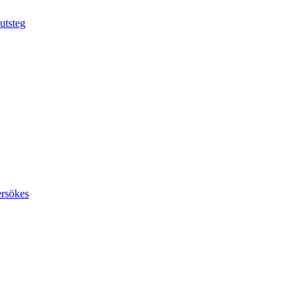
utsteg
ersökes