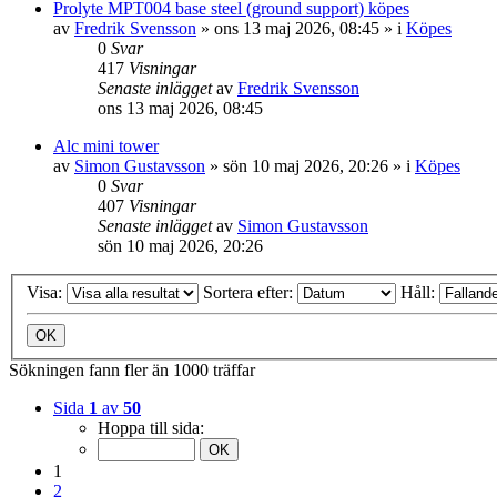
Prolyte MPT004 base steel (ground support) köpes
av
Fredrik Svensson
»
ons 13 maj 2026, 08:45
» i
Köpes
0
Svar
417
Visningar
Senaste inlägget
av
Fredrik Svensson
ons 13 maj 2026, 08:45
Alc mini tower
av
Simon Gustavsson
»
sön 10 maj 2026, 20:26
» i
Köpes
0
Svar
407
Visningar
Senaste inlägget
av
Simon Gustavsson
sön 10 maj 2026, 20:26
Visa:
Sortera efter:
Håll:
Sökningen fann fler än 1000 träffar
Sida
1
av
50
Hoppa till sida:
1
2