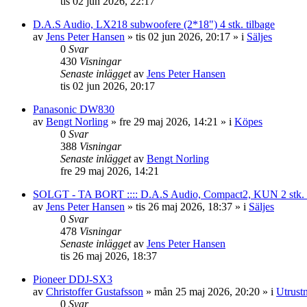
tis 02 jun 2026, 22:17
D.A.S Audio, LX218 subwoofere (2*18") 4 stk. tilbage
av
Jens Peter Hansen
»
tis 02 jun 2026, 20:17
» i
Säljes
0
Svar
430
Visningar
Senaste inlägget
av
Jens Peter Hansen
tis 02 jun 2026, 20:17
Panasonic DW830
av
Bengt Norling
»
fre 29 maj 2026, 14:21
» i
Köpes
0
Svar
388
Visningar
Senaste inlägget
av
Bengt Norling
fre 29 maj 2026, 14:21
SOLGT - TA BORT :::: D.A.S Audio, Compact2, KUN 2 stk. tilb
av
Jens Peter Hansen
»
tis 26 maj 2026, 18:37
» i
Säljes
0
Svar
478
Visningar
Senaste inlägget
av
Jens Peter Hansen
tis 26 maj 2026, 18:37
Pioneer DDJ-SX3
av
Christoffer Gustafsson
»
mån 25 maj 2026, 20:20
» i
Utrust
0
Svar