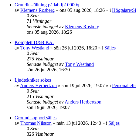
Grundinställning på lab fp10000q
av
Klemens Rosberg
»
ons 05 aug 2026, 18:26
» i
Högtalare/Sl
0
Svar
71
Visningar
Senaste inlägget
av
Klemens Rosberg
ons 05 aug 2026, 18:26
Komplett D&B P.A.
av
Tony Westland
»
sön 26 jul 2026, 16:20
» i
Säljes
0
Svar
275
Visningar
Senaste inlägget
av
Tony Westland
sön 26 jul 2026, 16:20
Ljudtekniker sökes
av
Anders Herbertzon
»
sön 19 jul 2026, 19:07
» i
Personal eft
0
Svar
215
Visningar
Senaste inlägget
av
Anders Herbertzon
sön 19 jul 2026, 19:07
Ground support säljes
av
Thomas Nilsson
»
mån 13 jul 2026, 12:40
» i
Säljes
0
Svar
326
Visningar