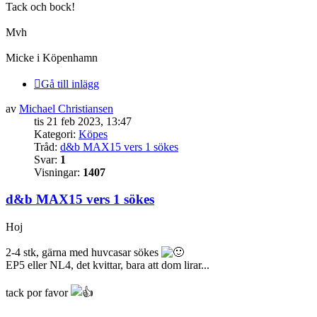
Tack och bock!
Mvh
Micke i Köpenhamn
Gå till inlägg
av
Michael Christiansen
tis 21 feb 2023, 13:47
Kategori:
Köpes
Tråd:
d&b MAX15 vers 1 sökes
Svar:
1
Visningar:
1407
d&b MAX15 vers 1 sökes
Hoj
2-4 stk, gärna med huvcasar sökes
EP5 eller NL4, det kvittar, bara att dom lirar...
tack por favor