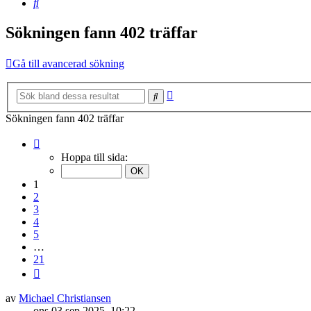
Sök
Sökningen fann 402 träffar
Gå till avancerad sökning
Avancerad
Sök
sökning
Sökningen fann 402 träffar
Sida
1
Hoppa till sida:
av
21
1
2
3
4
5
…
21
Nästa
av
Michael Christiansen
ons 03 sep 2025, 10:22