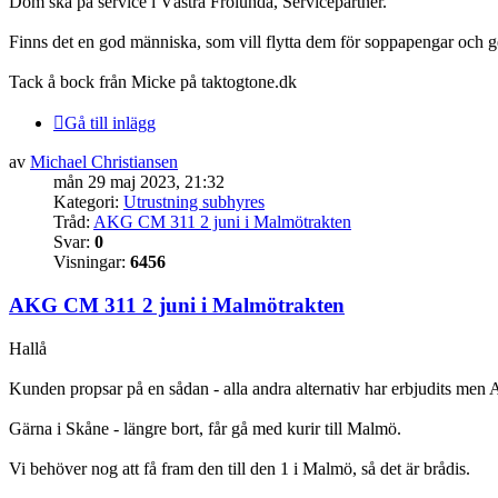
Dom ska på service i Västra Frölunda, Servicepartner.
Finns det en god människa, som vill flytta dem för soppapengar och g
Tack å bock från Micke på taktogtone.dk
Gå till inlägg
av
Michael Christiansen
mån 29 maj 2023, 21:32
Kategori:
Utrustning subhyres
Tråd:
AKG CM 311 2 juni i Malmötrakten
Svar:
0
Visningar:
6456
AKG CM 311 2 juni i Malmötrakten
Hallå
Kunden propsar på en sådan - alla andra alternativ har erbjudits m
Gärna i Skåne - längre bort, får gå med kurir till Malmö.
Vi behöver nog att få fram den till den 1 i Malmö, så det är brådis.