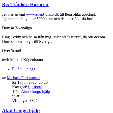
Re: Trådlösa Hörlurar
Jeg har använt
www.silent-disco.dk
till flera olika uppdrag.
Jag tror att de typ har 5000 lurar och det låter faktiskt bra!
Dom är 3-kanaliga.
Ring Teddy och hälsa från mig, Michael "Österz", då blir det bra.
Dom skickar bergis till Sverige.
Over 'n out!
mvh Micke i Köpenhamn
Gå till inlägg
av
Michael Christiansen
lör 18 jun 2022, 20:20
Kategori:
Ljusbord
Tråd:
Akut Congo hjälp
Svar:
0
Visningar:
8846
Akut Congo hjälp