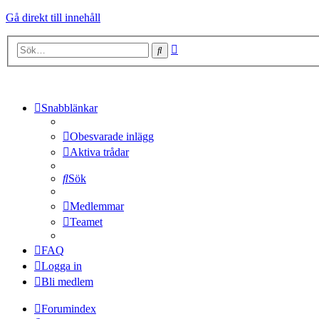
Gå direkt till innehåll
Avancerad
Sök
sökning
Snabblänkar
Obesvarade inlägg
Aktiva trådar
Sök
Medlemmar
Teamet
FAQ
Logga in
Bli medlem
Forumindex