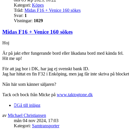
Kategori:
Köpes
Tråd:
Midas F16 + Venice 160 sökes
Svar:
1
Visningar:
1029
Midas F16 + Venice 160 sökes
Hoj
Är på jakt efter fungerande bord eller likadana bord med kända fel.
Hit me up!
För att jag bor i DK, har jag ej svenskt bank ID.
Jag har hittat en fin F32 i Enköping, men jag får inte skriva på blocke
Nån här som känner säljaren?
Tack och bock från Micke på
www.taktogtone.dk
Gå till inlägg
av
Michael Christiansen
mån 04 nov 2024, 17:03
Kategori:
Samtransporter