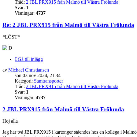
Tråd:
2 JBL PRX915 från Malmö till Västra Frölunda
Svar:
1
Visningar:
4737
Re: 2 JBL PRX915 från Malmö till Västra Frölunda
*LÖST*
Gå till inlägg
av
Michael Christiansen
sön 03 nov 2024, 21:34
Kategori:
Samtransporter
Tråd:
2 JBL PRX915 från Malmö till Västra Frölunda
Svar:
1
Visningar:
4737
2 JBL PRX915 från Malmö till Västra Frölunda
Hoj alla
Jag har två JBL PRX915 i kartonger ståendes hos en kollega i Malmö