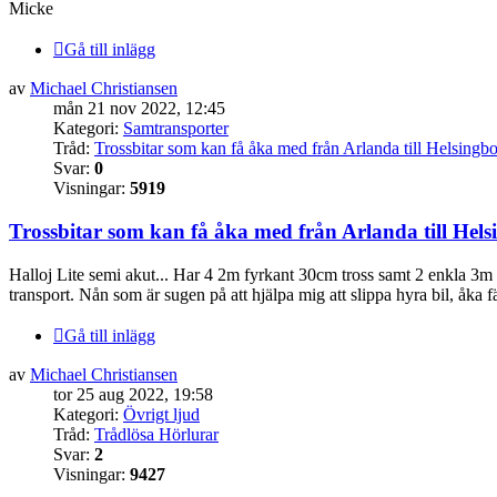
Micke
Gå till inlägg
av
Michael Christiansen
mån 21 nov 2022, 12:45
Kategori:
Samtransporter
Tråd:
Trossbitar som kan få åka med från Arlanda till Helsing
Svar:
0
Visningar:
5919
Trossbitar som kan få åka med från Arlanda till He
Halloj Lite semi akut... Har 4 2m fyrkant 30cm tross samt 2 enkla 3m 
transport. Nån som är sugen på att hjälpa mig att slippa hyra bil, åka fär
Gå till inlägg
av
Michael Christiansen
tor 25 aug 2022, 19:58
Kategori:
Övrigt ljud
Tråd:
Trådlösa Hörlurar
Svar:
2
Visningar:
9427