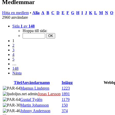
Medlemmar
Hitta en medlem
•
Alla
A
B
C
D
E
F
G
H
I
J
K
L
M
N
O
2960 användare
Sida
1
av
148
Hoppa till sida:
1
2
3
4
5
…
148
Nästa
Titel
Användarnamn
Inlägg
Webbp
Magnus Lindgren
1223
Jonas Larsson
1891
Gustaf Tydén
1179
Martin Johansson
150
Johnny Andersson
374