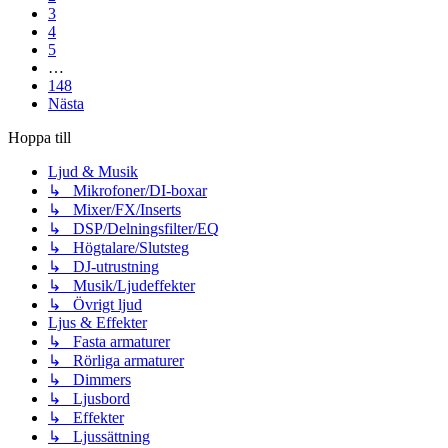
3
4
5
…
148
Nästa
Hoppa till
Ljud & Musik
↳ Mikrofoner/DI-boxar
↳ Mixer/FX/Inserts
↳ DSP/Delningsfilter/EQ
↳ Högtalare/Slutsteg
↳ DJ-utrustning
↳ Musik/Ljudeffekter
↳ Övrigt ljud
Ljus & Effekter
↳ Fasta armaturer
↳ Rörliga armaturer
↳ Dimmers
↳ Ljusbord
↳ Effekter
↳ Ljussättning