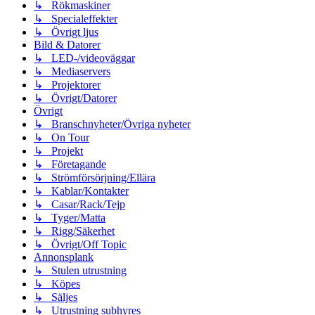
↳ Rökmaskiner
↳ Specialeffekter
↳ Övrigt ljus
Bild & Datorer
↳ LED-/videoväggar
↳ Mediaservers
↳ Projektorer
↳ Övrigt/Datorer
Övrigt
↳ Branschnyheter/Övriga nyheter
↳ On Tour
↳ Projekt
↳ Företagande
↳ Strömförsörjning/Ellära
↳ Kablar/Kontakter
↳ Casar/Rack/Tejp
↳ Tyger/Matta
↳ Rigg/Säkerhet
↳ Övrigt/Off Topic
Annonsplank
↳ Stulen utrustning
↳ Köpes
↳ Säljes
↳ Utrustning subhyres