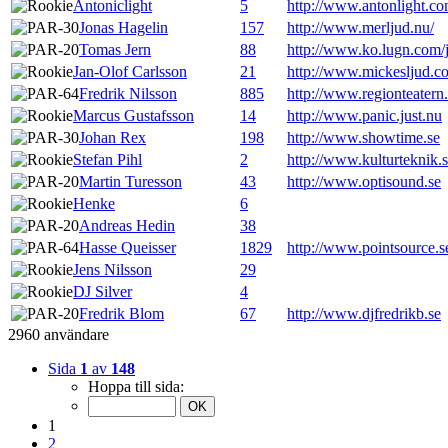
Antoniclight
5
http://www.antonlight.c
Jonas Hagelin
157
http://www.merljud.nu/
Tomas Jern
88
http://www.ko.lugn.com
Jan-Olof Carlsson
21
http://www.mickesljud.c
Fredrik Nilsson
885
http://www.regionteatern
Marcus Gustafsson
14
http://www.panic.just.nu
Johan Rex
198
http://www.showtime.se
Stefan Pihl
2
http://www.kulturteknik.
Martin Turesson
43
http://www.optisound.se
Henke
6
Andreas Hedin
38
Hasse Queisser
1829
http://www.pointsource.s
Jens Nilsson
29
DJ Silver
4
Fredrik Blom
67
http://www.djfredrikb.se
2960 användare
Sida
1
av
148
Hoppa till sida:
1
2