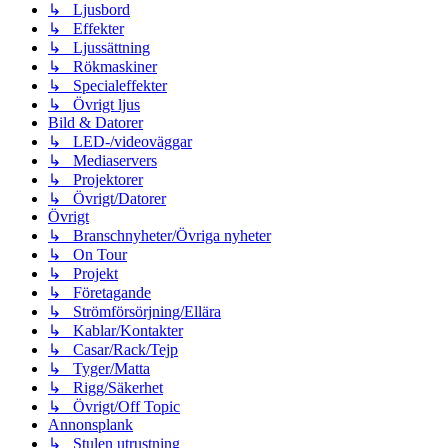
↳ Ljusbord
↳ Effekter
↳ Ljussättning
↳ Rökmaskiner
↳ Specialeffekter
↳ Övrigt ljus
Bild & Datorer
↳ LED-/videoväggar
↳ Mediaservers
↳ Projektorer
↳ Övrigt/Datorer
Övrigt
↳ Branschnyheter/Övriga nyheter
↳ On Tour
↳ Projekt
↳ Företagande
↳ Strömförsörjning/Ellära
↳ Kablar/Kontakter
↳ Casar/Rack/Tejp
↳ Tyger/Matta
↳ Rigg/Säkerhet
↳ Övrigt/Off Topic
Annonsplank
↳ Stulen utrustning