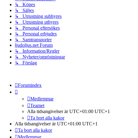
↳ Köpes
↳ Säljes
↳ Utrustning subhyres
↳ Utrustning uthyres
↳ Personal eftersökes
↳ Personal erbjudes
↳ Samtransporter
ljudoljus.net Forum
↳ Information/Regler
↳ Nyheter/omröstningar
↳ Förslag
Forumindex
Medlemmar
Teamet
Alla tidsangivelser är UTC+01:00 UTC+1
Ta bort alla kakor
Alla tidsangivelser är UTC+01:00 UTC+1
Ta bort alla kakor
Medlemmar