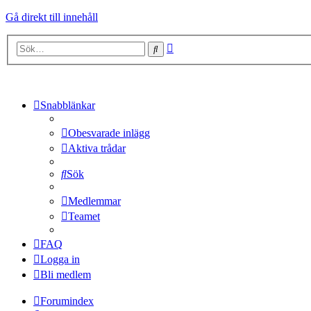
Gå direkt till innehåll
Avancerad
Sök
sökning
Snabblänkar
Obesvarade inlägg
Aktiva trådar
Sök
Medlemmar
Teamet
FAQ
Logga in
Bli medlem
Forumindex