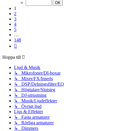
av
148
1
2
3
4
5
…
148
Nästa
Hoppa till
Ljud & Musik
↳ Mikrofoner/DI-boxar
↳ Mixer/FX/Inserts
↳ DSP/Delningsfilter/EQ
↳ Högtalare/Slutsteg
↳ DJ-utrustning
↳ Musik/Ljudeffekter
↳ Övrigt ljud
Ljus & Effekter
↳ Fasta armaturer
↳ Rörliga armaturer
↳ Dimmers