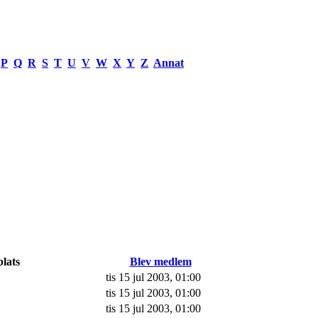
P
Q
R
S
T
U
V
W
X
Y
Z
Annat
lats
Blev medlem
tis 15 jul 2003, 01:00
tis 15 jul 2003, 01:00
tis 15 jul 2003, 01:00