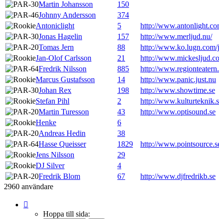
Martin Johansson
150
Johnny Andersson
374
Antoniclight
5
http://www.antonlight.c
Jonas Hagelin
157
http://www.merljud.nu/
Tomas Jern
88
http://www.ko.lugn.com
Jan-Olof Carlsson
21
http://www.mickesljud.c
Fredrik Nilsson
885
http://www.regionteatern
Marcus Gustafsson
14
http://www.panic.just.nu
Johan Rex
198
http://www.showtime.se
Stefan Pihl
2
http://www.kulturteknik.
Martin Turesson
43
http://www.optisound.se
Henke
6
Andreas Hedin
38
Hasse Queisser
1829
http://www.pointsource.s
Jens Nilsson
29
DJ Silver
4
Fredrik Blom
67
http://www.djfredrikb.se
2960 användare
Sida
1
Hoppa till sida: