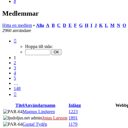
Sök
Medlemmar
Hitta en medlem
•
Alla
A
B
C
D
E
F
G
H
I
J
K
L
M
N
O
2960 användare
Sida
1
Hoppa till sida:
av
148
1
2
3
4
5
…
148
Nästa
Titel
Användarnamn
Inlägg
Webbp
Magnus Lindgren
1223
Jonas Larsson
1891
Gustaf Tydén
1179