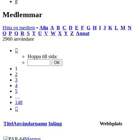
Sök
Medlemmar
Hitta en medlem
•
Alla
A
B
C
D
E
F
G
H
I
J
K
L
M
N
O
P
Q
R
S
T
U
V
W
X
Y
Z
Annat
2960 användare
Sida
1
Hoppa till sida:
av
148
1
2
3
4
5
…
148
Nästa
Titel
Användarnamn
Inlägg
Webbplats
Magnus