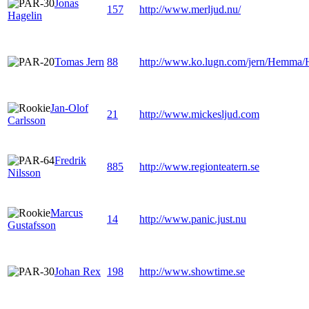
Jonas
157
http://www.merljud.nu/
Hagelin
Tomas Jern
88
http://www.ko.lugn.com/jern/Hemma/
Jan-Olof
21
http://www.mickesljud.com
Carlsson
Fredrik
885
http://www.regionteatern.se
Nilsson
Marcus
14
http://www.panic.just.nu
Gustafsson
Johan Rex
198
http://www.showtime.se