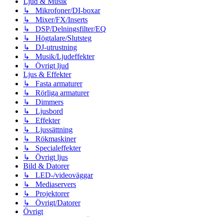
Ljud & Musik
↳ Mikrofoner/DI-boxar
↳ Mixer/FX/Inserts
↳ DSP/Delningsfilter/EQ
↳ Högtalare/Slutsteg
↳ DJ-utrustning
↳ Musik/Ljudeffekter
↳ Övrigt ljud
Ljus & Effekter
↳ Fasta armaturer
↳ Rörliga armaturer
↳ Dimmers
↳ Ljusbord
↳ Effekter
↳ Ljussättning
↳ Rökmaskiner
↳ Specialeffekter
↳ Övrigt ljus
Bild & Datorer
↳ LED-/videoväggar
↳ Mediaservers
↳ Projektorer
↳ Övrigt/Datorer
Övrigt