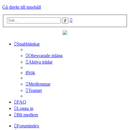
Gå direkt till innehåll
Avancerad
Sök
sökning
Snabblänkar
Obesvarade inlägg
Aktiva trådar
Sök
Medlemmar
Teamet
FAQ
Logga in
Bli medlem
Forumindex