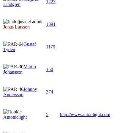
1223
Lindgren
1891
Jonas Larsson
Gustaf
1179
Tydén
Martin
150
Johansson
Johnny
374
Andersson
5
http://www.antonlight.com
Antoniclight