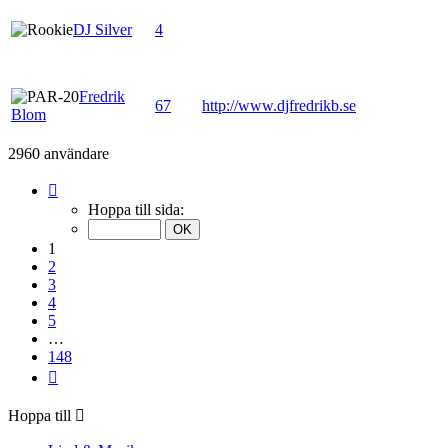
DJ Silver
4
Fredrik
67
http://www.djfredrikb.se
Blom
2960 användare
Sida
1
Hoppa till sida:
av
148
1
2
3
4
5
…
148
Nästa
Hoppa till