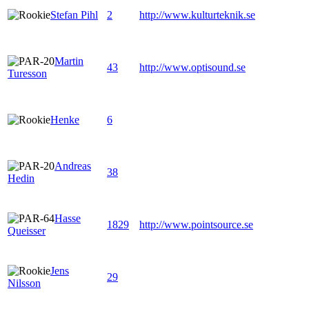
Stefan Pihl
2
http://www.kulturteknik.se
Martin
43
http://www.optisound.se
Turesson
Henke
6
Andreas
38
Hedin
Hasse
1829
http://www.pointsource.se
Queisser
Jens
29
Nilsson