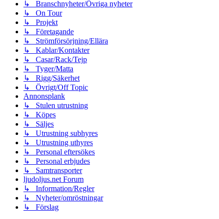
↳ Branschnyheter/Övriga nyheter
↳ On Tour
↳ Projekt
↳ Företagande
↳ Strömförsörjning/Ellära
↳ Kablar/Kontakter
↳ Casar/Rack/Tejp
↳ Tyger/Matta
↳ Rigg/Säkerhet
↳ Övrigt/Off Topic
Annonsplank
↳ Stulen utrustning
↳ Köpes
↳ Säljes
↳ Utrustning subhyres
↳ Utrustning uthyres
↳ Personal eftersökes
↳ Personal erbjudes
↳ Samtransporter
ljudoljus.net Forum
↳ Information/Regler
↳ Nyheter/omröstningar
↳ Förslag