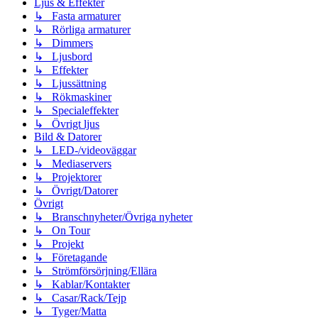
Ljus & Effekter
↳ Fasta armaturer
↳ Rörliga armaturer
↳ Dimmers
↳ Ljusbord
↳ Effekter
↳ Ljussättning
↳ Rökmaskiner
↳ Specialeffekter
↳ Övrigt ljus
Bild & Datorer
↳ LED-/videoväggar
↳ Mediaservers
↳ Projektorer
↳ Övrigt/Datorer
Övrigt
↳ Branschnyheter/Övriga nyheter
↳ On Tour
↳ Projekt
↳ Företagande
↳ Strömförsörjning/Ellära
↳ Kablar/Kontakter
↳ Casar/Rack/Tejp
↳ Tyger/Matta