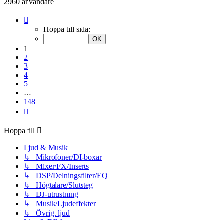
2960 användare
Sida
1
Hoppa till sida:
av
148
1
2
3
4
5
…
148
Nästa
Hoppa till
Ljud & Musik
↳ Mikrofoner/DI-boxar
↳ Mixer/FX/Inserts
↳ DSP/Delningsfilter/EQ
↳ Högtalare/Slutsteg
↳ DJ-utrustning
↳ Musik/Ljudeffekter
↳ Övrigt ljud