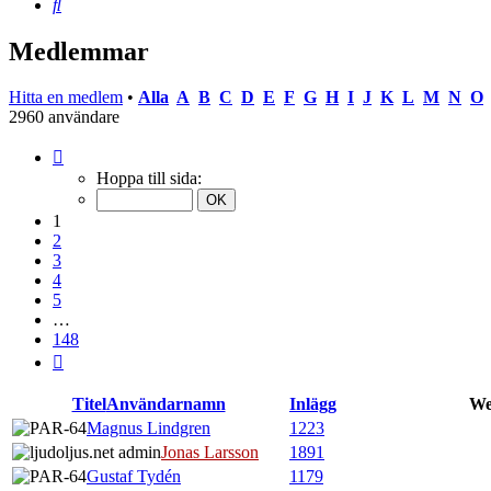
Sök
Medlemmar
Hitta en medlem
•
Alla
A
B
C
D
E
F
G
H
I
J
K
L
M
N
O
2960 användare
Sida
1
Hoppa till sida:
av
148
1
2
3
4
5
…
148
Nästa
Titel
Användarnamn
Inlägg
We
Magnus Lindgren
1223
Jonas Larsson
1891
Gustaf Tydén
1179