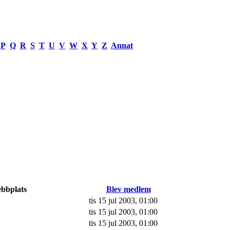
P
Q
R
S
T
U
V
W
X
Y
Z
Annat
bbplats
Blev medlem
tis 15 jul 2003, 01:00
tis 15 jul 2003, 01:00
tis 15 jul 2003, 01:00