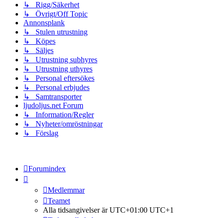
↳ Rigg/Säkerhet
↳ Övrigt/Off Topic
Annonsplank
↳ Stulen utrustning
↳ Köpes
↳ Säljes
↳ Utrustning subhyres
↳ Utrustning uthyres
↳ Personal eftersökes
↳ Personal erbjudes
↳ Samtransporter
ljudoljus.net Forum
↳ Information/Regler
↳ Nyheter/omröstningar
↳ Förslag
Forumindex
Medlemmar
Teamet
Alla tidsangivelser är UTC+01:00 UTC+1