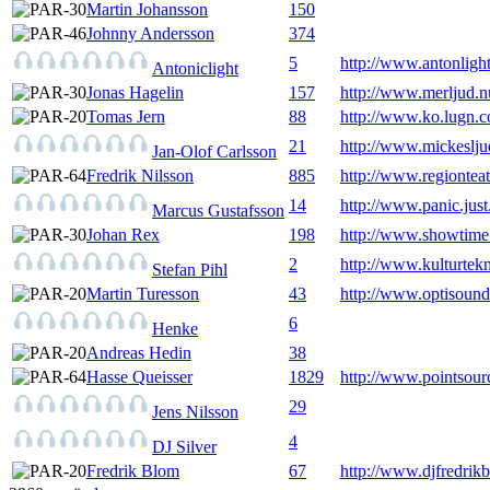
Martin Johansson
150
Johnny Andersson
374
5
http://www.antonligh
Antoniclight
Jonas Hagelin
157
http://www.merljud.n
Tomas Jern
88
http://www.ko.lugn.
21
http://www.mickeslj
Jan-Olof Carlsson
Fredrik Nilsson
885
http://www.regionteat
14
http://www.panic.just
Marcus Gustafsson
Johan Rex
198
http://www.showtime
2
http://www.kulturtekn
Stefan Pihl
Martin Turesson
43
http://www.optisound
6
Henke
Andreas Hedin
38
Hasse Queisser
1829
http://www.pointsour
29
Jens Nilsson
4
DJ Silver
Fredrik Blom
67
http://www.djfredrikb