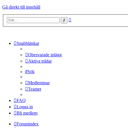
Gå direkt till innehåll
Avancerad
Sök
sökning
Snabblänkar
Obesvarade inlägg
Aktiva trådar
Sök
Medlemmar
Teamet
FAQ
Logga in
Bli medlem
Forumindex