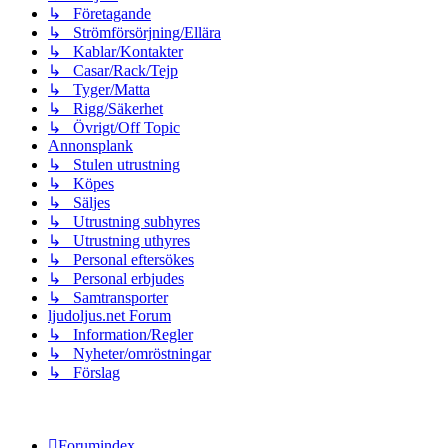
↳ Företagande
↳ Strömförsörjning/Ellära
↳ Kablar/Kontakter
↳ Casar/Rack/Tejp
↳ Tyger/Matta
↳ Rigg/Säkerhet
↳ Övrigt/Off Topic
Annonsplank
↳ Stulen utrustning
↳ Köpes
↳ Säljes
↳ Utrustning subhyres
↳ Utrustning uthyres
↳ Personal eftersökes
↳ Personal erbjudes
↳ Samtransporter
ljudoljus.net Forum
↳ Information/Regler
↳ Nyheter/omröstningar
↳ Förslag
Forumindex