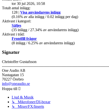
tor 30 jul 2026, 10:58
Totalt antal inlägg:
128 |
Visa användarens inlägg
(0.16% av alla inlägg / 0.02 inlägg per dag)
Aktivast i kategori:
Säljes
(35 inlägg / 27.34% av användarens inlägg)
Aktivast i tråd:
Frontfill frågor
(8 inlägg / 6.25% av användarens inlägg)
Signatur
Christoffer Gustafsson
----------------------------------------------------------------------------------------
One Audio AB
Nastagatan 15
70227 Örebro
info@oneaudio.se
Hoppa till
Ljud & Musik
↳ Mikrofoner/DI-boxar
↳ Mixer/FX/Inserts