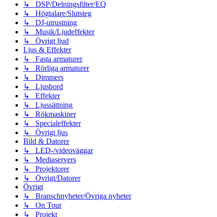
↳ DSP/Delningsfilter/EQ
↳ Högtalare/Slutsteg
↳ DJ-utrustning
↳ Musik/Ljudeffekter
↳ Övrigt ljud
Ljus & Effekter
↳ Fasta armaturer
↳ Rörliga armaturer
↳ Dimmers
↳ Ljusbord
↳ Effekter
↳ Ljussättning
↳ Rökmaskiner
↳ Specialeffekter
↳ Övrigt ljus
Bild & Datorer
↳ LED-/videoväggar
↳ Mediaservers
↳ Projektorer
↳ Övrigt/Datorer
Övrigt
↳ Branschnyheter/Övriga nyheter
↳ On Tour
↳ Projekt