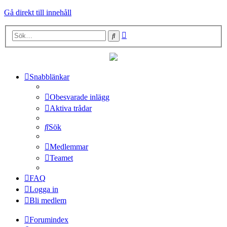
Gå direkt till innehåll
Avancerad
Sök
sökning
Snabblänkar
Obesvarade inlägg
Aktiva trådar
Sök
Medlemmar
Teamet
FAQ
Logga in
Bli medlem
Forumindex