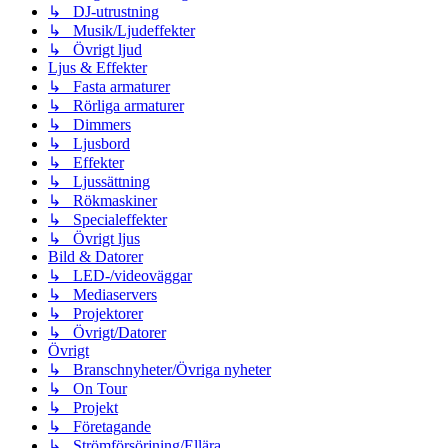
↳ DJ-utrustning
↳ Musik/Ljudeffekter
↳ Övrigt ljud
Ljus & Effekter
↳ Fasta armaturer
↳ Rörliga armaturer
↳ Dimmers
↳ Ljusbord
↳ Effekter
↳ Ljussättning
↳ Rökmaskiner
↳ Specialeffekter
↳ Övrigt ljus
Bild & Datorer
↳ LED-/videoväggar
↳ Mediaservers
↳ Projektorer
↳ Övrigt/Datorer
Övrigt
↳ Branschnyheter/Övriga nyheter
↳ On Tour
↳ Projekt
↳ Företagande
↳ Strömförsörjning/Ellära