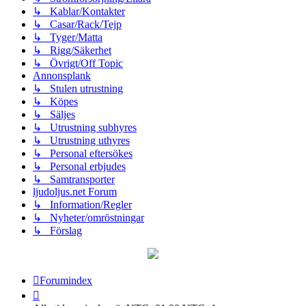
↳ Kablar/Kontakter
↳ Casar/Rack/Tejp
↳ Tyger/Matta
↳ Rigg/Säkerhet
↳ Övrigt/Off Topic
Annonsplank
↳ Stulen utrustning
↳ Köpes
↳ Säljes
↳ Utrustning subhyres
↳ Utrustning uthyres
↳ Personal eftersökes
↳ Personal erbjudes
↳ Samtransporter
ljudoljus.net Forum
↳ Information/Regler
↳ Nyheter/omröstningar
↳ Förslag
Forumindex