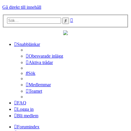
Gå direkt till innehåll
Avancerad
Sök
sökning
Snabblänkar
Obesvarade inlägg
Aktiva trådar
Sök
Medlemmar
Teamet
FAQ
Logga in
Bli medlem
Forumindex