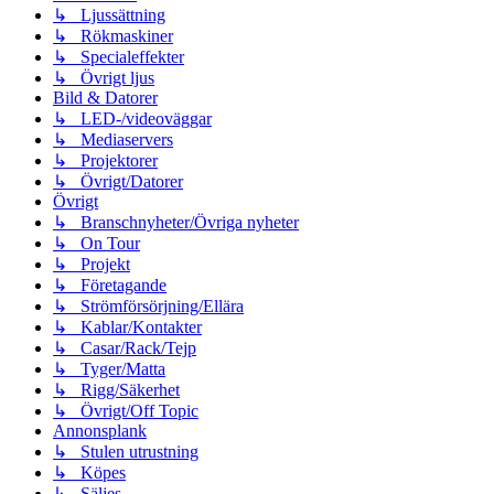
↳ Ljussättning
↳ Rökmaskiner
↳ Specialeffekter
↳ Övrigt ljus
Bild & Datorer
↳ LED-/videoväggar
↳ Mediaservers
↳ Projektorer
↳ Övrigt/Datorer
Övrigt
↳ Branschnyheter/Övriga nyheter
↳ On Tour
↳ Projekt
↳ Företagande
↳ Strömförsörjning/Ellära
↳ Kablar/Kontakter
↳ Casar/Rack/Tejp
↳ Tyger/Matta
↳ Rigg/Säkerhet
↳ Övrigt/Off Topic
Annonsplank
↳ Stulen utrustning
↳ Köpes
↳ Säljes