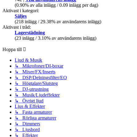
(0.90% av alla inlägg / 0.09 inlägg per dag)
Aktivast i kategori:
Säljes
(218 inlägg / 29.38% av användarens inlägg)
Aktivast i tråd:
Lagerstädning
(23 inlägg / 3.10% av användarens inlägg)
Hoppa till
Ljud & Musik
↳ Mikrofoner/DI-boxar
↳ Mixer/FX/Inserts
↳ DSP/Delningsfilter/EQ
↳ Högtalare/Slutsteg
↳ DJ-utrustning
↳ Musik/Ljudeffekter
↳ Övrigt ljud
Ljus & Effekter
↳ Fasta armaturer
↳ Rörliga armaturer
↳ Dimmers
↳ Ljusbord
↳ Effekter