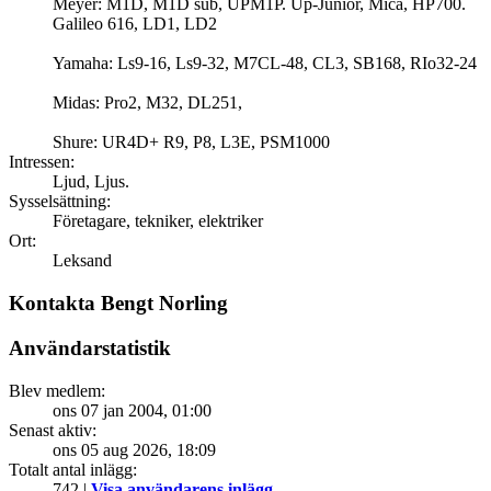
Meyer: M1D, M1D sub, UPM1P. Up-Junior, Mica, HP700.
Galileo 616, LD1, LD2
Yamaha: Ls9-16, Ls9-32, M7CL-48, CL3, SB168, RIo32-24
Midas: Pro2, M32, DL251,
Shure: UR4D+ R9, P8, L3E, PSM1000
Intressen:
Ljud, Ljus.
Sysselsättning:
Företagare, tekniker, elektriker
Ort:
Leksand
Kontakta Bengt Norling
Användarstatistik
Blev medlem:
ons 07 jan 2004, 01:00
Senast aktiv:
ons 05 aug 2026, 18:09
Totalt antal inlägg:
742 |
Visa användarens inlägg