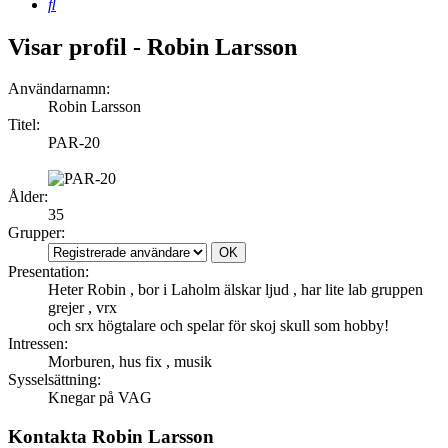
Sök
Visar profil - Robin Larsson
Användarnamn:
Robin Larsson
Titel:
PAR-20
Ålder:
35
Grupper:
Presentation:
Heter Robin , bor i Laholm älskar ljud , har lite lab gruppen
grejer , vrx
och srx högtalare och spelar för skoj skull som hobby!
Intressen:
Morburen, hus fix , musik
Sysselsättning:
Knegar på VAG
Kontakta Robin Larsson