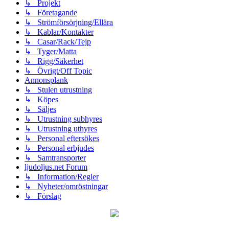
↳ Projekt
↳ Företagande
↳ Strömförsörjning/Ellära
↳ Kablar/Kontakter
↳ Casar/Rack/Tejp
↳ Tyger/Matta
↳ Rigg/Säkerhet
↳ Övrigt/Off Topic
Annonsplank
↳ Stulen utrustning
↳ Köpes
↳ Säljes
↳ Utrustning subhyres
↳ Utrustning uthyres
↳ Personal eftersökes
↳ Personal erbjudes
↳ Samtransporter
ljudoljus.net Forum
↳ Information/Regler
↳ Nyheter/omröstningar
↳ Förslag