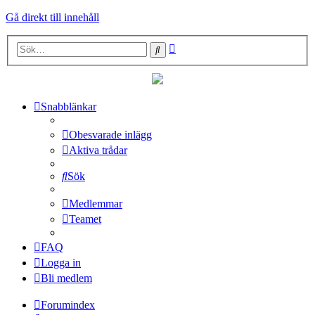
Gå direkt till innehåll
Avancerad
Sök
sökning
Snabblänkar
Obesvarade inlägg
Aktiva trådar
Sök
Medlemmar
Teamet
FAQ
Logga in
Bli medlem
Forumindex