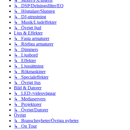
↳ Mixer/FX/Inserts
↳ DSP/Delningsfilter/EQ
↳ Högtalare/Slutsteg
↳ DJ-utrustning
↳ Musik/Ljudeffekter
↳ Övrigt ljud
Ljus & Effekter
↳ Fasta armaturer
↳ Rörliga armaturer
↳ Dimmers
↳ Ljusbord
↳ Effekter
↳ Ljussättning
↳ Rökmaskiner
↳ Specialeffekter
↳ Övrigt ljus
Bild & Datorer
↳ LED-/videoväggar
↳ Mediaservers
↳ Projektorer
↳ Övrigt/Datorer
Övrigt
↳ Branschnyheter/Övriga nyheter
↳ On Tour