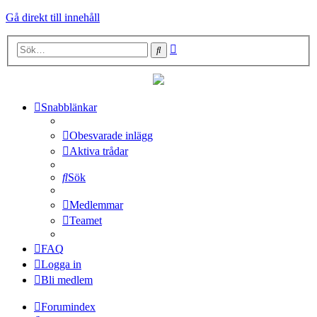
Gå direkt till innehåll
Avancerad
Sök
sökning
Snabblänkar
Obesvarade inlägg
Aktiva trådar
Sök
Medlemmar
Teamet
FAQ
Logga in
Bli medlem
Forumindex