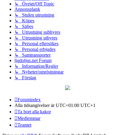
↳ Övrigt/Off Topic
Annonsplank
↳ Stulen utrustning
↳ Köpes
↳ Säljes
↳ Utrustning subhyres
↳ Utrustning uthyres
↳ Personal eftersökes
↳ Personal erbjudes
↳ Samtransporter
ljudoljus.net Forum
↳ Information/Regler
↳ Nyheter/omröstningar
↳ Förslag
Forumindex
Alla tidsangivelser är UTC+01:00 UTC+1
Ta bort alla kakor
Medlemmar
Teamet