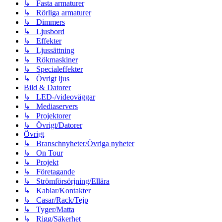
↳ Fasta armaturer
↳ Rörliga armaturer
↳ Dimmers
↳ Ljusbord
↳ Effekter
↳ Ljussättning
↳ Rökmaskiner
↳ Specialeffekter
↳ Övrigt ljus
Bild & Datorer
↳ LED-/videoväggar
↳ Mediaservers
↳ Projektorer
↳ Övrigt/Datorer
Övrigt
↳ Branschnyheter/Övriga nyheter
↳ On Tour
↳ Projekt
↳ Företagande
↳ Strömförsörjning/Ellära
↳ Kablar/Kontakter
↳ Casar/Rack/Tejp
↳ Tyger/Matta
↳ Rigg/Säkerhet