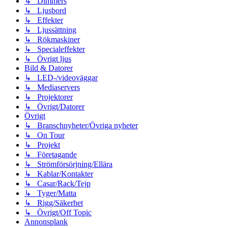
↳ Dimmers
↳ Ljusbord
↳ Effekter
↳ Ljussättning
↳ Rökmaskiner
↳ Specialeffekter
↳ Övrigt ljus
Bild & Datorer
↳ LED-/videoväggar
↳ Mediaservers
↳ Projektorer
↳ Övrigt/Datorer
Övrigt
↳ Branschnyheter/Övriga nyheter
↳ On Tour
↳ Projekt
↳ Företagande
↳ Strömförsörjning/Ellära
↳ Kablar/Kontakter
↳ Casar/Rack/Tejp
↳ Tyger/Matta
↳ Rigg/Säkerhet
↳ Övrigt/Off Topic
Annonsplank