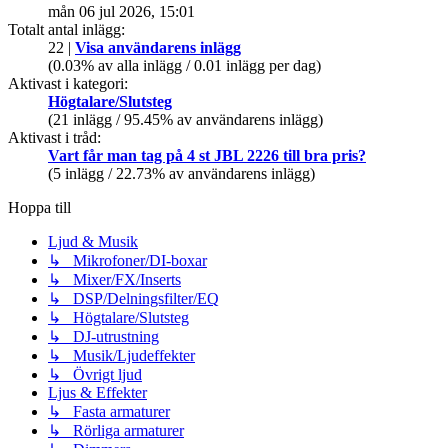
mån 06 jul 2026, 15:01
Totalt antal inlägg:
22 |
Visa användarens inlägg
(0.03% av alla inlägg / 0.01 inlägg per dag)
Aktivast i kategori:
Högtalare/Slutsteg
(21 inlägg / 95.45% av användarens inlägg)
Aktivast i tråd:
Vart får man tag på 4 st JBL 2226 till bra pris?
(5 inlägg / 22.73% av användarens inlägg)
Hoppa till
Ljud & Musik
↳ Mikrofoner/DI-boxar
↳ Mixer/FX/Inserts
↳ DSP/Delningsfilter/EQ
↳ Högtalare/Slutsteg
↳ DJ-utrustning
↳ Musik/Ljudeffekter
↳ Övrigt ljud
Ljus & Effekter
↳ Fasta armaturer
↳ Rörliga armaturer