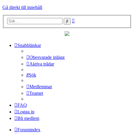
Gå direkt till innehåll
Avancerad
Sök
sökning
Snabblänkar
Obesvarade inlägg
Aktiva trådar
Sök
Medlemmar
Teamet
FAQ
Logga in
Bli medlem
Forumindex