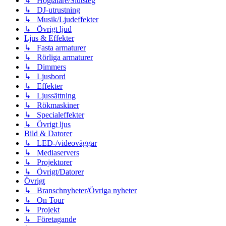
↳ Högtalare/Slutsteg
↳ DJ-utrustning
↳ Musik/Ljudeffekter
↳ Övrigt ljud
Ljus & Effekter
↳ Fasta armaturer
↳ Rörliga armaturer
↳ Dimmers
↳ Ljusbord
↳ Effekter
↳ Ljussättning
↳ Rökmaskiner
↳ Specialeffekter
↳ Övrigt ljus
Bild & Datorer
↳ LED-/videoväggar
↳ Mediaservers
↳ Projektorer
↳ Övrigt/Datorer
Övrigt
↳ Branschnyheter/Övriga nyheter
↳ On Tour
↳ Projekt
↳ Företagande