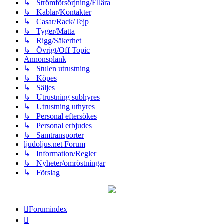
↳ Strömförsörjning/Ellära
↳ Kablar/Kontakter
↳ Casar/Rack/Tejp
↳ Tyger/Matta
↳ Rigg/Säkerhet
↳ Övrigt/Off Topic
Annonsplank
↳ Stulen utrustning
↳ Köpes
↳ Säljes
↳ Utrustning subhyres
↳ Utrustning uthyres
↳ Personal eftersökes
↳ Personal erbjudes
↳ Samtransporter
ljudoljus.net Forum
↳ Information/Regler
↳ Nyheter/omröstningar
↳ Förslag
Forumindex