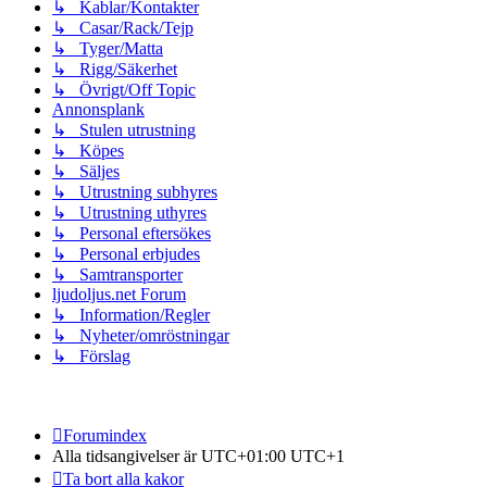
↳ Kablar/Kontakter
↳ Casar/Rack/Tejp
↳ Tyger/Matta
↳ Rigg/Säkerhet
↳ Övrigt/Off Topic
Annonsplank
↳ Stulen utrustning
↳ Köpes
↳ Säljes
↳ Utrustning subhyres
↳ Utrustning uthyres
↳ Personal eftersökes
↳ Personal erbjudes
↳ Samtransporter
ljudoljus.net Forum
↳ Information/Regler
↳ Nyheter/omröstningar
↳ Förslag
Forumindex
Alla tidsangivelser är UTC+01:00 UTC+1
Ta bort alla kakor