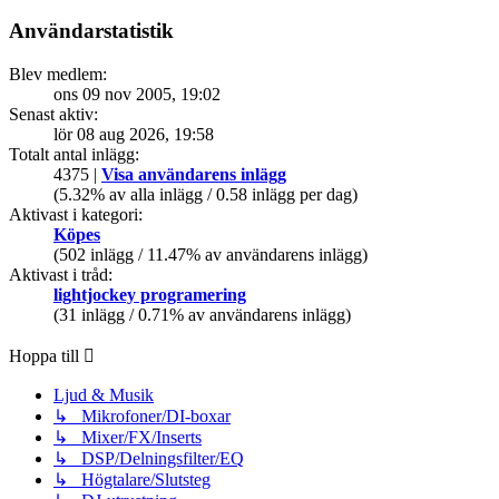
Användarstatistik
Blev medlem:
ons 09 nov 2005, 19:02
Senast aktiv:
lör 08 aug 2026, 19:58
Totalt antal inlägg:
4375 |
Visa användarens inlägg
(5.32% av alla inlägg / 0.58 inlägg per dag)
Aktivast i kategori:
Köpes
(502 inlägg / 11.47% av användarens inlägg)
Aktivast i tråd:
lightjockey programering
(31 inlägg / 0.71% av användarens inlägg)
Hoppa till
Ljud & Musik
↳ Mikrofoner/DI-boxar
↳ Mixer/FX/Inserts
↳ DSP/Delningsfilter/EQ
↳ Högtalare/Slutsteg