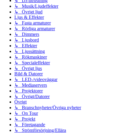
↳ DJ-utrustning
↳ Musik/Ljudeffekter
↳ Övrigt ljud
Ljus & Effekter
↳ Fasta armaturer
↳ Rörliga armaturer
↳ Dimmers
↳ Ljusbord
↳ Effekter
↳ Ljussättning
↳ Rökmaskiner
↳ Specialeffekter
↳ Övrigt ljus
Bild & Datorer
↳ LED-/videoväggar
↳ Mediaservers
↳ Projektorer
↳ Övrigt/Datorer
Övrigt
↳ Branschnyheter/Övriga nyheter
↳ On Tour
↳ Projekt
↳ Företagande
↳ Strömförsörjning/Ellära