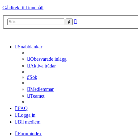
Gå direkt till innehåll
Avancerad
Sök
sökning
Snabblänkar
Obesvarade inlägg
Aktiva trådar
Sök
Medlemmar
Teamet
FAQ
Logga in
Bli medlem
Forumindex