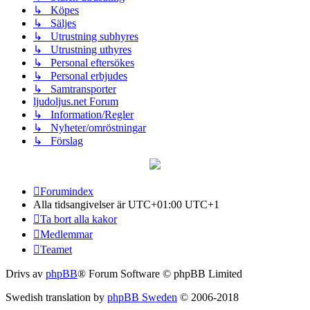
↳ Köpes
↳ Säljes
↳ Utrustning subhyres
↳ Utrustning uthyres
↳ Personal eftersökes
↳ Personal erbjudes
↳ Samtransporter
ljudoljus.net Forum
↳ Information/Regler
↳ Nyheter/omröstningar
↳ Förslag
Forumindex
Alla tidsangivelser är UTC+01:00 UTC+1
Ta bort alla kakor
Medlemmar
Teamet
Drivs av
phpBB
® Forum Software © phpBB Limited
Swedish translation by
phpBB Sweden
© 2006-2018