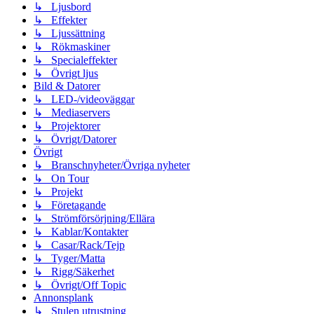
↳ Ljusbord
↳ Effekter
↳ Ljussättning
↳ Rökmaskiner
↳ Specialeffekter
↳ Övrigt ljus
Bild & Datorer
↳ LED-/videoväggar
↳ Mediaservers
↳ Projektorer
↳ Övrigt/Datorer
Övrigt
↳ Branschnyheter/Övriga nyheter
↳ On Tour
↳ Projekt
↳ Företagande
↳ Strömförsörjning/Ellära
↳ Kablar/Kontakter
↳ Casar/Rack/Tejp
↳ Tyger/Matta
↳ Rigg/Säkerhet
↳ Övrigt/Off Topic
Annonsplank
↳ Stulen utrustning