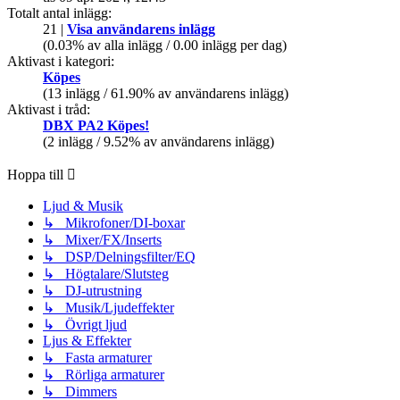
Totalt antal inlägg:
21 |
Visa användarens inlägg
(0.03% av alla inlägg / 0.00 inlägg per dag)
Aktivast i kategori:
Köpes
(13 inlägg / 61.90% av användarens inlägg)
Aktivast i tråd:
DBX PA2 Köpes!
(2 inlägg / 9.52% av användarens inlägg)
Hoppa till
Ljud & Musik
↳ Mikrofoner/DI-boxar
↳ Mixer/FX/Inserts
↳ DSP/Delningsfilter/EQ
↳ Högtalare/Slutsteg
↳ DJ-utrustning
↳ Musik/Ljudeffekter
↳ Övrigt ljud
Ljus & Effekter
↳ Fasta armaturer
↳ Rörliga armaturer
↳ Dimmers