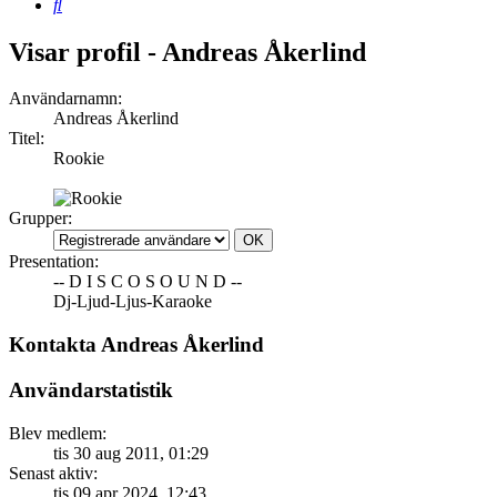
Sök
Visar profil - Andreas Åkerlind
Användarnamn:
Andreas Åkerlind
Titel:
Rookie
Grupper:
Presentation:
-- D I S C O S O U N D --
Dj-Ljud-Ljus-Karaoke
Kontakta Andreas Åkerlind
Användarstatistik
Blev medlem:
tis 30 aug 2011, 01:29
Senast aktiv:
tis 09 apr 2024, 12:43