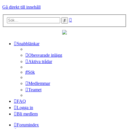
Gå direkt till innehåll
Avancerad
Sök
sökning
Snabblänkar
Obesvarade inlägg
Aktiva trådar
Sök
Medlemmar
Teamet
FAQ
Logga in
Bli medlem
Forumindex