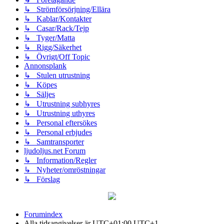
↳ Strömförsörjning/Ellära
↳ Kablar/Kontakter
↳ Casar/Rack/Tejp
↳ Tyger/Matta
↳ Rigg/Säkerhet
↳ Övrigt/Off Topic
Annonsplank
↳ Stulen utrustning
↳ Köpes
↳ Säljes
↳ Utrustning subhyres
↳ Utrustning uthyres
↳ Personal eftersökes
↳ Personal erbjudes
↳ Samtransporter
ljudoljus.net Forum
↳ Information/Regler
↳ Nyheter/omröstningar
↳ Förslag
Forumindex
Alla tidsangivelser är UTC+01:00 UTC+1