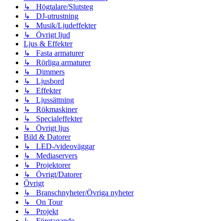
↳ Högtalare/Slutsteg
↳ DJ-utrustning
↳ Musik/Ljudeffekter
↳ Övrigt ljud
Ljus & Effekter
↳ Fasta armaturer
↳ Rörliga armaturer
↳ Dimmers
↳ Ljusbord
↳ Effekter
↳ Ljussättning
↳ Rökmaskiner
↳ Specialeffekter
↳ Övrigt ljus
Bild & Datorer
↳ LED-/videoväggar
↳ Mediaservers
↳ Projektorer
↳ Övrigt/Datorer
Övrigt
↳ Branschnyheter/Övriga nyheter
↳ On Tour
↳ Projekt
↳ Företagande