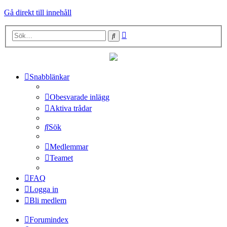
Gå direkt till innehåll
Avancerad
Sök
sökning
Snabblänkar
Obesvarade inlägg
Aktiva trådar
Sök
Medlemmar
Teamet
FAQ
Logga in
Bli medlem
Forumindex