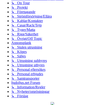
↳ On Tour
↳ Projekt
↳ Företagande
↳ Strömförsörjning/Ellära
↳ Kablar/Kontakter
↳ Casar/Rack/Tejp
↳ Tyger/Matta
↳ Rigg/Säkerhet
↳ Övrigt/Off Topic
Annonsplank
↳ Stulen utrustning
↳ Köpes
↳ Säljes
↳ Utrustning subhyres
↳ Utrustning uthyres
↳ Personal eftersökes
↳ Personal erbjudes
↳ Samtransporter
ljudoljus.net Forum
↳ Information/Regler
↳ Nyheter/omröstningar
↳ Förslag