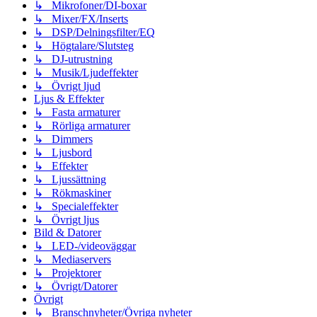
↳ Mikrofoner/DI-boxar
↳ Mixer/FX/Inserts
↳ DSP/Delningsfilter/EQ
↳ Högtalare/Slutsteg
↳ DJ-utrustning
↳ Musik/Ljudeffekter
↳ Övrigt ljud
Ljus & Effekter
↳ Fasta armaturer
↳ Rörliga armaturer
↳ Dimmers
↳ Ljusbord
↳ Effekter
↳ Ljussättning
↳ Rökmaskiner
↳ Specialeffekter
↳ Övrigt ljus
Bild & Datorer
↳ LED-/videoväggar
↳ Mediaservers
↳ Projektorer
↳ Övrigt/Datorer
Övrigt
↳ Branschnyheter/Övriga nyheter