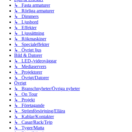
↳ Fasta armaturer
↳ Rörliga armaturer
↳ Dimmers
↳ Ljusbord
↳ Effekter
↳ Ljussättning
↳ Rökmaskiner
↳ Specialeffekter
↳ Övrigt ljus
Bild & Datorer
↳ LED-/videoväggar
↳ Mediaservers
↳ Projektorer
↳ Övrigt/Datorer
Övrigt
↳ Branschnyheter/Övriga nyheter
↳ On Tour
↳ Projekt
↳ Företagande
↳ Strömförsörjning/Ellära
↳ Kablar/Kontakter
↳ Casar/Rack/Tejp
↳ Tyger/Matta