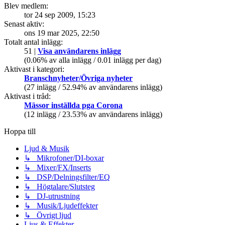
Blev medlem:
tor 24 sep 2009, 15:23
Senast aktiv:
ons 19 mar 2025, 22:50
Totalt antal inlägg:
51 |
Visa användarens inlägg
(0.06% av alla inlägg / 0.01 inlägg per dag)
Aktivast i kategori:
Branschnyheter/Övriga nyheter
(27 inlägg / 52.94% av användarens inlägg)
Aktivast i tråd:
Mässor inställda pga Corona
(12 inlägg / 23.53% av användarens inlägg)
Hoppa till
Ljud & Musik
↳ Mikrofoner/DI-boxar
↳ Mixer/FX/Inserts
↳ DSP/Delningsfilter/EQ
↳ Högtalare/Slutsteg
↳ DJ-utrustning
↳ Musik/Ljudeffekter
↳ Övrigt ljud
Ljus & Effekter