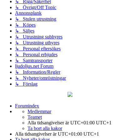
↳ Rigg/Säkerhet
↳ Övrigt/Off Topic
Annonsplank
↳ Stulen utrustning
↳ Köpes
↳ Säljes
↳ Utrustning subhyres
↳ Utrustning uthyres
↳ Personal eftersökes
↳ Personal erbjudes
↳ Samtransporter
ljudoljus.net Forum
↳ Information/Regler
↳ Nyheter/omröstningar
↳ Förslag
Forumindex
Medlemmar
Teamet
Alla tidsangivelser är UTC+01:00 UTC+1
Ta bort alla kakor
Alla tidsangivelser är UTC+01:00 UTC+1
Ta bort alla kakor