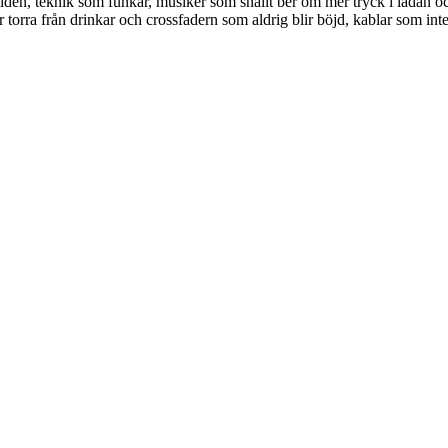
tiden, teknik som funkar, musiker som snällt ber om mer tryck i lådan oc
r torra från drinkar och crossfadern som aldrig blir böjd, kablar som inte