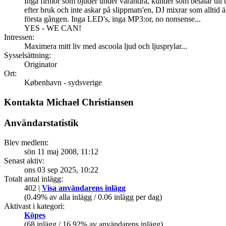
Inga firmor som bjuder under varandra, kunder som betalar till 
efter bruk och inte askar på slippmats'en, DJ mixrar som alltid ä
första gången. Inga LED's, inga MP3:or, no nonsense...
YES - WE CAN!
Intressen:
Maximera mitt liv med ascoola ljud och ljusprylar...
Sysselsättning:
Originator
Ort:
København - sydsverige
Kontakta Michael Christiansen
Användarstatistik
Blev medlem:
sön 11 maj 2008, 11:12
Senast aktiv:
ons 03 sep 2025, 10:22
Totalt antal inlägg:
402 |
Visa användarens inlägg
(0.49% av alla inlägg / 0.06 inlägg per dag)
Aktivast i kategori:
Köpes
(68 inlägg / 16.92% av användarens inlägg)