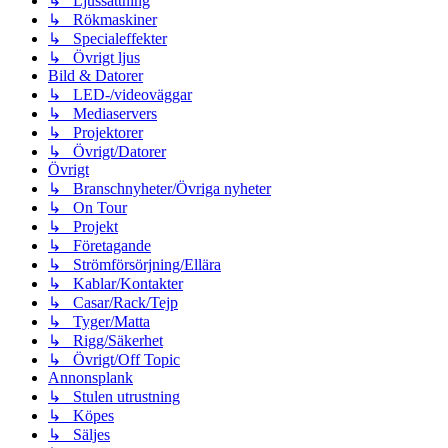
↳ Ljussättning
↳ Rökmaskiner
↳ Specialeffekter
↳ Övrigt ljus
Bild & Datorer
↳ LED-/videoväggar
↳ Mediaservers
↳ Projektorer
↳ Övrigt/Datorer
Övrigt
↳ Branschnyheter/Övriga nyheter
↳ On Tour
↳ Projekt
↳ Företagande
↳ Strömförsörjning/Ellära
↳ Kablar/Kontakter
↳ Casar/Rack/Tejp
↳ Tyger/Matta
↳ Rigg/Säkerhet
↳ Övrigt/Off Topic
Annonsplank
↳ Stulen utrustning
↳ Köpes
↳ Säljes