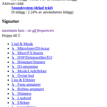
Aktivast i tråd:
Soundsystem (delad tråd)
(9 inlägg / 2.24% av användarens inlägg)
Signatur
maximum bass -
on
all
frequencies
Hoppa till
Ljud & Musik
↳ Mikrofoner/DI-boxar
↳ Mixer/FX/Inserts
↳ DSP/Delningsfilter/EQ
↳ Högtalare/Slutsteg
↳ DJ-utrustning
↳ Musik/Ljudeffekter
↳ Övrigt ljud
Ljus & Effekter
↳ Fasta armaturer
↳ Rörliga armaturer
↳ Dimmers
↳ Ljusbord
↳ Effekter