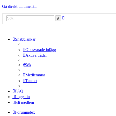
Gå direkt till innehåll
Avancerad
Sök
sökning
Snabblänkar
Obesvarade inlägg
Aktiva trådar
Sök
Medlemmar
Teamet
FAQ
Logga in
Bli medlem
Forumindex