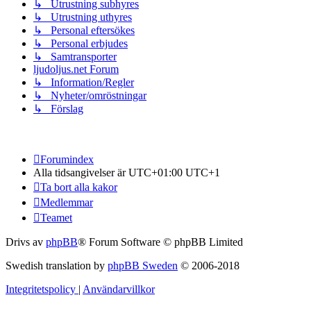
↳ Utrustning subhyres
↳ Utrustning uthyres
↳ Personal eftersökes
↳ Personal erbjudes
↳ Samtransporter
ljudoljus.net Forum
↳ Information/Regler
↳ Nyheter/omröstningar
↳ Förslag
Forumindex
Alla tidsangivelser är UTC+01:00 UTC+1
Ta bort alla kakor
Medlemmar
Teamet
Drivs av
phpBB
® Forum Software © phpBB Limited
Swedish translation by
phpBB Sweden
© 2006-2018
Integritetspolicy
|
Användarvillkor