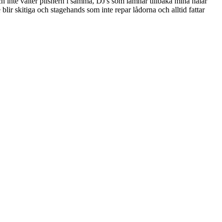
h inte välter pilsnern i samma, DJ's som lämnar tillbaka mina nålar
 blir skitiga och stagehands som inte repar lådorna och alltid fattar