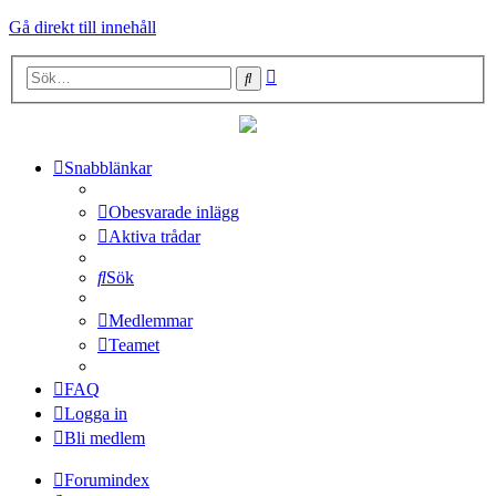
Gå direkt till innehåll
Avancerad
Sök
sökning
Snabblänkar
Obesvarade inlägg
Aktiva trådar
Sök
Medlemmar
Teamet
FAQ
Logga in
Bli medlem
Forumindex