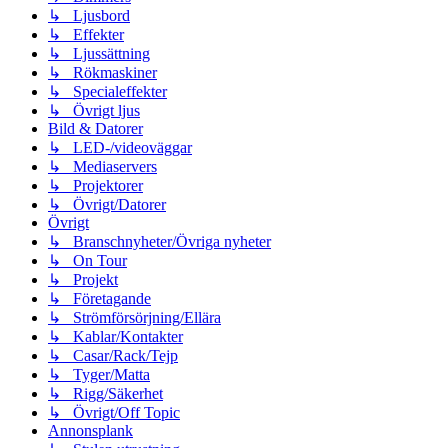
↳ Ljusbord
↳ Effekter
↳ Ljussättning
↳ Rökmaskiner
↳ Specialeffekter
↳ Övrigt ljus
Bild & Datorer
↳ LED-/videoväggar
↳ Mediaservers
↳ Projektorer
↳ Övrigt/Datorer
Övrigt
↳ Branschnyheter/Övriga nyheter
↳ On Tour
↳ Projekt
↳ Företagande
↳ Strömförsörjning/Ellära
↳ Kablar/Kontakter
↳ Casar/Rack/Tejp
↳ Tyger/Matta
↳ Rigg/Säkerhet
↳ Övrigt/Off Topic
Annonsplank