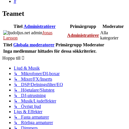
Sök
Teamet
Titel
Administratörer
Primärgrupp
Moderator
Jonas
Alla
Administratörer
Larsson
kategorier
Titel
Globala moderatorer
Primärgrupp
Moderator
Inga medlemmar hittades för dessa sökkriterier.
Hoppa till
Ljud & Musik
↳ Mikrofoner/DI-boxar
↳ Mixer/FX/Inserts
↳ DSP/Delningsfilter/EQ
↳ Högtalare/Slutsteg
↳ DJ-utrustning
↳ Musik/Ljudeffekter
↳ Övrigt ljud
Ljus & Effekter
↳ Fasta armaturer
↳ Rörliga armaturer
↳ Dimmers