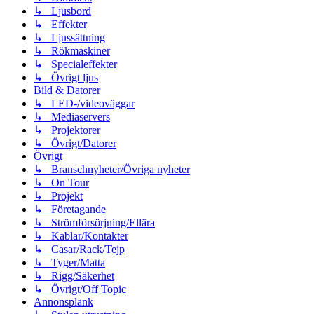
↳ Ljusbord
↳ Effekter
↳ Ljussättning
↳ Rökmaskiner
↳ Specialeffekter
↳ Övrigt ljus
Bild & Datorer
↳ LED-/videoväggar
↳ Mediaservers
↳ Projektorer
↳ Övrigt/Datorer
Övrigt
↳ Branschnyheter/Övriga nyheter
↳ On Tour
↳ Projekt
↳ Företagande
↳ Strömförsörjning/Ellära
↳ Kablar/Kontakter
↳ Casar/Rack/Tejp
↳ Tyger/Matta
↳ Rigg/Säkerhet
↳ Övrigt/Off Topic
Annonsplank