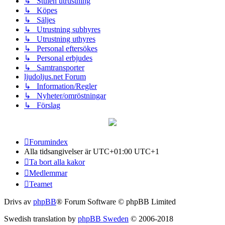
↳ Stulen utrustning
↳ Köpes
↳ Säljes
↳ Utrustning subhyres
↳ Utrustning uthyres
↳ Personal eftersökes
↳ Personal erbjudes
↳ Samtransporter
ljudoljus.net Forum
↳ Information/Regler
↳ Nyheter/omröstningar
↳ Förslag
Forumindex
Alla tidsangivelser är UTC+01:00 UTC+1
Ta bort alla kakor
Medlemmar
Teamet
Drivs av
phpBB
® Forum Software © phpBB Limited
Swedish translation by
phpBB Sweden
© 2006-2018