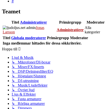
Sök
Teamet
Titel
Administratörer
Primärgrupp
Moderator
Jonas
Alla
Administratörer
Larsson
kategorier
Titel
Globala moderatorer
Primärgrupp
Moderator
Inga medlemmar hittades för dessa sökkriterier.
Hoppa till
Ljud & Musik
↳ Mikrofoner/DI-boxar
↳ Mixer/FX/Inserts
↳ DSP/Delningsfilter/EQ
↳ Högtalare/Slutsteg
↳ DJ-utrustning
↳ Musik/Ljudeffekter
↳ Övrigt ljud
Ljus & Effekter
↳ Fasta armaturer
↳ Rörliga armaturer
↳ Dimmers