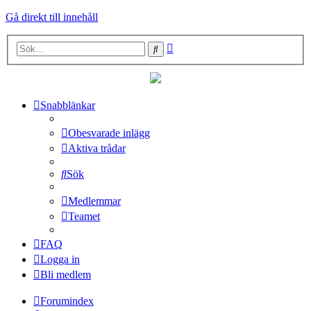
Gå direkt till innehåll
Avancerad
Sök
sökning
Snabblänkar
Obesvarade inlägg
Aktiva trådar
Sök
Medlemmar
Teamet
FAQ
Logga in
Bli medlem
Forumindex