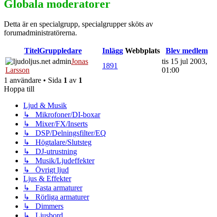
Globala moderatorer
Detta är en specialgrupp, specialgrupper sköts av
forumadministratörerna.
Titel
Gruppledare
Inlägg
Webbplats
Blev medlem
Jonas
tis 15 jul 2003,
1891
Larsson
01:00
1 användare • Sida
1
av
1
Hoppa till
Ljud & Musik
↳ Mikrofoner/DI-boxar
↳ Mixer/FX/Inserts
↳ DSP/Delningsfilter/EQ
↳ Högtalare/Slutsteg
↳ DJ-utrustning
↳ Musik/Ljudeffekter
↳ Övrigt ljud
Ljus & Effekter
↳ Fasta armaturer
↳ Rörliga armaturer
↳ Dimmers
↳ Ljusbord