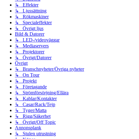
↳ Effekter
↳ Ljussättning
↳ Rökmaskiner
↳ Specialeffekter
↳ Övrigt ljus
Bild & Datorer
↳ LED-/videoväggar
↳ Mediaservers
↳ Projektorer
↳ Övrigt/Datorer
Övrigt
↳ Branschnyheter/Övriga nyheter
↳ On Tour
↳ Projekt
↳ Företagande
↳ Strömförsörjning/Ellära
↳ Kablar/Kontakter
↳ Casar/Rack/Tejp
↳ Tyger/Matta
↳ Rigg/Säkerhet
↳ Övrigt/Off Topic
Annonsplank
↳ Stulen utrustning