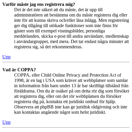
Varför måste jag ens registrera mig?
Det är det inte säkert att du måste, det är upp till
administratören att bestämma om du måste registrera dig eller
inte för att kunna skriva och/eller läsa inlägg. Men registrering
ger dig tillgång till utökade funktioner som inte finns för
gäster som till exempel visningsbilder, personliga
meddelanden, skicka e-post till andra användare, medlemskap
i användargrupper, med mera. Det tar endast några minuter att
registrera sig, så det rekommenderas.
Upp
Vad är COPPA?
COPPA, eller Child Online Privacy and Protection Act of
1998, är en lag i USA som kräver att webbplatser som samlar
in information från barn under 13 år har skriftligt tillstånd från
föräldrarna. Om du är osäker på om detta rör dig som försöker
att registrera dig, eller om det rör webbplatsen du försöker
registrera dig på, kontakta ett juridiskt ombud för hjälp.
Observera att phpBB inte kan ge juridisk rådgivning och inte
kan kontaktas angående något som helst juridiskt.
Upp