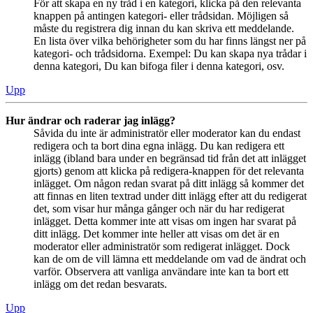
För att skapa en ny tråd i en kategori, klicka på den relevanta
knappen på antingen kategori- eller trådsidan. Möjligen så
måste du registrera dig innan du kan skriva ett meddelande.
En lista över vilka behörigheter som du har finns längst ner på
kategori- och trådsidorna. Exempel: Du kan skapa nya trådar i
denna kategori, Du kan bifoga filer i denna kategori, osv.
Upp
Hur ändrar och raderar jag inlägg?
Såvida du inte är administratör eller moderator kan du endast
redigera och ta bort dina egna inlägg. Du kan redigera ett
inlägg (ibland bara under en begränsad tid från det att inlägget
gjorts) genom att klicka på redigera-knappen för det relevanta
inlägget. Om någon redan svarat på ditt inlägg så kommer det
att finnas en liten textrad under ditt inlägg efter att du redigerat
det, som visar hur många gånger och när du har redigerat
inlägget. Detta kommer inte att visas om ingen har svarat på
ditt inlägg. Det kommer inte heller att visas om det är en
moderator eller administratör som redigerat inlägget. Dock
kan de om de vill lämna ett meddelande om vad de ändrat och
varför. Observera att vanliga användare inte kan ta bort ett
inlägg om det redan besvarats.
Upp