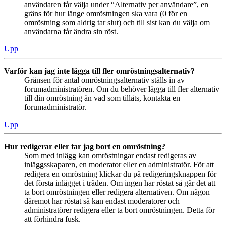
användaren får välja under “Alternativ per användare”, en
gräns för hur länge omröstningen ska vara (0 för en
omröstning som aldrig tar slut) och till sist kan du välja om
användarna får ändra sin röst.
Upp
Varför kan jag inte lägga till fler omröstningsalternativ?
Gränsen för antal omröstningsalternativ ställs in av
forumadministratören. Om du behöver lägga till fler alternativ
till din omröstning än vad som tillåts, kontakta en
forumadministratör.
Upp
Hur redigerar eller tar jag bort en omröstning?
Som med inlägg kan omröstningar endast redigeras av
inläggsskaparen, en moderator eller en administratör. För att
redigera en omröstning klickar du på redigeringsknappen för
det första inlägget i tråden. Om ingen har röstat så går det att
ta bort omröstningen eller redigera alternativen. Om någon
däremot har röstat så kan endast moderatorer och
administratörer redigera eller ta bort omröstningen. Detta för
att förhindra fusk.