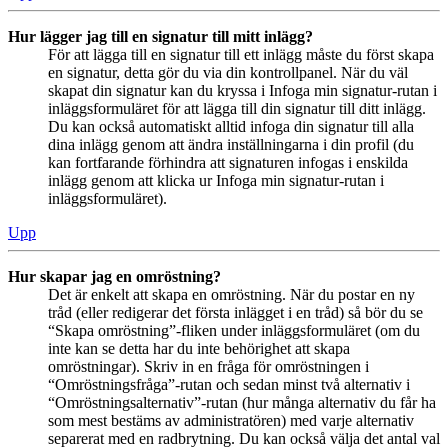
Hur lägger jag till en signatur till mitt inlägg?
För att lägga till en signatur till ett inlägg måste du först skapa
en signatur, detta gör du via din kontrollpanel. När du väl
skapat din signatur kan du kryssa i Infoga min signatur-rutan i
inläggsformuläret för att lägga till din signatur till ditt inlägg.
Du kan också automatiskt alltid infoga din signatur till alla
dina inlägg genom att ändra inställningarna i din profil (du
kan fortfarande förhindra att signaturen infogas i enskilda
inlägg genom att klicka ur Infoga min signatur-rutan i
inläggsformuläret).
Upp
Hur skapar jag en omröstning?
Det är enkelt att skapa en omröstning. När du postar en ny
tråd (eller redigerar det första inlägget i en tråd) så bör du se
“Skapa omröstning”-fliken under inläggsformuläret (om du
inte kan se detta har du inte behörighet att skapa
omröstningar). Skriv in en fråga för omröstningen i
“Omröstningsfråga”-rutan och sedan minst två alternativ i
“Omröstningsalternativ”-rutan (hur många alternativ du får ha
som mest bestäms av administratören) med varje alternativ
separerat med en radbrytning. Du kan också välja det antal val