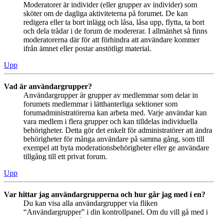
Moderatorer är individer (eller grupper av individer) som
sköter om de dagliga aktiviteterna på forumet. De kan
redigera eller ta bort inlägg och låsa, låsa upp, flytta, ta bort
och dela trådar i de forum de modererar. I allmänhet så finns
moderatorerna där för att förhindra att användare kommer
ifrån ämnet eller postar anstötligt material.
Upp
Vad är användargrupper?
Användargrupper är grupper av medlemmar som delar in
forumets medlemmar i lätthanterliga sektioner som
forumadministratörerna kan arbeta med. Varje användar kan
vara medlem i flera grupper och kan tilldelas individuella
behörigheter. Detta gör det enkelt för administratörer att ändra
behörigheter för många användare på samma gång, som till
exempel att byta moderationsbehörigheter eller ge användare
tillgång till ett privat forum.
Upp
Var hittar jag användargrupperna och hur går jag med i en?
Du kan visa alla användargrupper via fliken
“Användargrupper” i din kontrollpanel. Om du vill gå med i