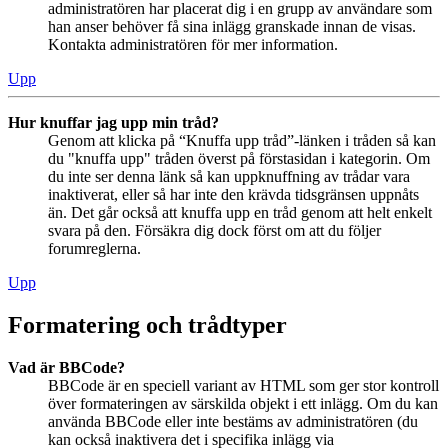
administratören har placerat dig i en grupp av användare som
han anser behöver få sina inlägg granskade innan de visas.
Kontakta administratören för mer information.
Upp
Hur knuffar jag upp min tråd?
Genom att klicka på “Knuffa upp tråd”-länken i tråden så kan
du "knuffa upp" tråden överst på förstasidan i kategorin. Om
du inte ser denna länk så kan uppknuffning av trådar vara
inaktiverat, eller så har inte den krävda tidsgränsen uppnåts
än. Det går också att knuffa upp en tråd genom att helt enkelt
svara på den. Försäkra dig dock först om att du följer
forumreglerna.
Upp
Formatering och trådtyper
Vad är BBCode?
BBCode är en speciell variant av HTML som ger stor kontroll
över formateringen av särskilda objekt i ett inlägg. Om du kan
använda BBCode eller inte bestäms av administratören (du
kan också inaktivera det i specifika inlägg via