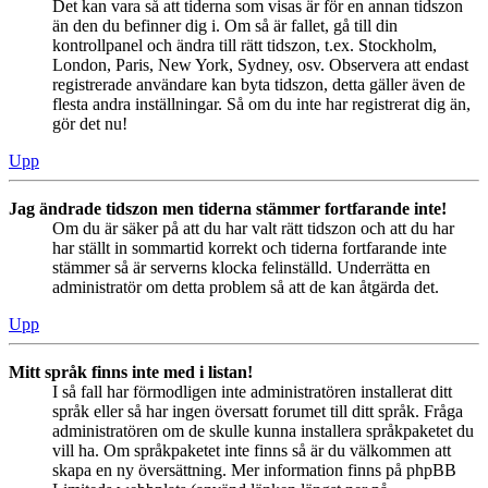
Det kan vara så att tiderna som visas är för en annan tidszon
än den du befinner dig i. Om så är fallet, gå till din
kontrollpanel och ändra till rätt tidszon, t.ex. Stockholm,
London, Paris, New York, Sydney, osv. Observera att endast
registrerade användare kan byta tidszon, detta gäller även de
flesta andra inställningar. Så om du inte har registrerat dig än,
gör det nu!
Upp
Jag ändrade tidszon men tiderna stämmer fortfarande inte!
Om du är säker på att du har valt rätt tidszon och att du har
har ställt in sommartid korrekt och tiderna fortfarande inte
stämmer så är serverns klocka felinställd. Underrätta en
administratör om detta problem så att de kan åtgärda det.
Upp
Mitt språk finns inte med i listan!
I så fall har förmodligen inte administratören installerat ditt
språk eller så har ingen översatt forumet till ditt språk. Fråga
administratören om de skulle kunna installera språkpaketet du
vill ha. Om språkpaketet inte finns så är du välkommen att
skapa en ny översättning. Mer information finns på phpBB