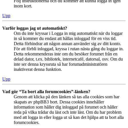
Följ instruktionerna och du kommer att kunna logga in igen
inom kort.
Upp
Varför loggas jag ut automatiskt?
Om du inte kryssar i Logga in mig automatiskt när du loggar
in så kommer du endast att hållas inloggad för en viss tid.
Detta förhindrar att någon annan använder sig av ditt konto.
För att förbli inloggad, kryssa i rutan nästa gång du loggar in.
Detta rekommenderas inte om du besöker forumet från en
delad dator, t.ex. bibliotek, internetcafé, datorsal, osv. Om du
inte ser denna kryssruta så har forumadministratören
inaktiverat denna funktion.
Upp
Vad gör “Ta bort alla forumcookies”-länken?
Genom att klicka på den länken så tas alla cookies som har
skapats av phpBB3 bort. Dessa cookies innehåller
information som håller dig inloggad på forumet och håller
reda på vilka trådar du läst och inte läst. Om du har problem
med att logga in eller logga ut så kan det hjälpa att ta bort alla
forumcookies.