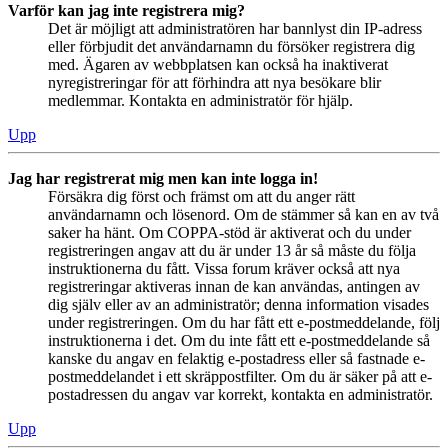
Varför kan jag inte registrera mig?
Det är möjligt att administratören har bannlyst din IP-adress
eller förbjudit det användarnamn du försöker registrera dig
med. Ägaren av webbplatsen kan också ha inaktiverat
nyregistreringar för att förhindra att nya besökare blir
medlemmar. Kontakta en administratör för hjälp.
Upp
Jag har registrerat mig men kan inte logga in!
Försäkra dig först och främst om att du anger rätt
användarnamn och lösenord. Om de stämmer så kan en av två
saker ha hänt. Om COPPA-stöd är aktiverat och du under
registreringen angav att du är under 13 år så måste du följa
instruktionerna du fått. Vissa forum kräver också att nya
registreringar aktiveras innan de kan användas, antingen av
dig själv eller av an administratör; denna information visades
under registreringen. Om du har fått ett e-postmeddelande, följ
instruktionerna i det. Om du inte fått ett e-postmeddelande så
kanske du angav en felaktig e-postadress eller så fastnade e-
postmeddelandet i ett skräppostfilter. Om du är säker på att e-
postadressen du angav var korrekt, kontakta en administratör.
Upp