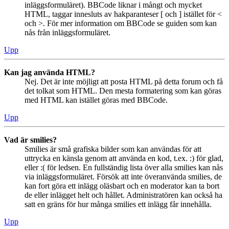
inläggsformuläret). BBCode liknar i mångt och mycket
HTML, taggar innesluts av hakparanteser [ och ] istället för <
och >. För mer information om BBCode se guiden som kan
nås från inläggsformuläret.
Upp
Kan jag använda HTML?
Nej. Det är inte möjligt att posta HTML på detta forum och få
det tolkat som HTML. Den mesta formatering som kan göras
med HTML kan istället göras med BBCode.
Upp
Vad är smilies?
Smilies är små grafiska bilder som kan användas för att
uttrycka en känsla genom att använda en kod, t.ex. :) för glad,
eller :( för ledsen. En fullständig lista över alla smilies kan nås
via inläggsformuläret. Försök att inte överanvända smilies, de
kan fort göra ett inlägg oläsbart och en moderator kan ta bort
de eller inlägget helt och hållet. Administratören kan också ha
satt en gräns för hur många smilies ett inlägg får innehålla.
Upp