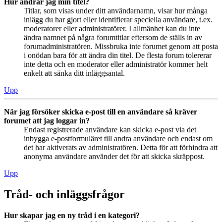
Hur ändrar jag min titel?
Titlar, som visas under ditt användarnamn, visar hur många
inlägg du har gjort eller identifierar speciella användare, t.ex.
moderatorer eller administratörer. I allmänhet kan du inte
ändra namnet på några forumtitlar eftersom de ställs in av
forumadministratören. Missbruka inte forumet genom att posta
i onödan bara för att ändra din titel. De flesta forum tolererar
inte detta och en moderator eller administratör kommer helt
enkelt att sänka ditt inläggsantal.
Upp
När jag försöker skicka e-post till en användare så kräver
forumet att jag loggar in?
Endast registrerade användare kan skicka e-post via det
inbygga e-postformuläret till andra användare och endast om
det har aktiverats av administratören. Detta för att förhindra att
anonyma användare använder det för att skicka skräppost.
Upp
Tråd- och inläggsfrågor
Hur skapar jag en ny tråd i en kategori?