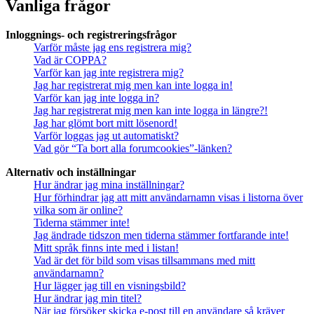
Vanliga frågor
Inloggnings- och registreringsfrågor
Varför måste jag ens registrera mig?
Vad är COPPA?
Varför kan jag inte registrera mig?
Jag har registrerat mig men kan inte logga in!
Varför kan jag inte logga in?
Jag har registrerat mig men kan inte logga in längre?!
Jag har glömt bort mitt lösenord!
Varför loggas jag ut automatiskt?
Vad gör “Ta bort alla forumcookies”-länken?
Alternativ och inställningar
Hur ändrar jag mina inställningar?
Hur förhindrar jag att mitt användarnamn visas i listorna över
vilka som är online?
Tiderna stämmer inte!
Jag ändrade tidszon men tiderna stämmer fortfarande inte!
Mitt språk finns inte med i listan!
Vad är det för bild som visas tillsammans med mitt
användarnamn?
Hur lägger jag till en visningsbild?
Hur ändrar jag min titel?
När jag försöker skicka e-post till en användare så kräver