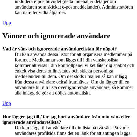
inkludera e-posthuvudet (detta innehåller detaljer om
användaren som skickat e-postmeddelandet). Administratören
kan därefter vidta åtgärder.
Upp
Vänner och ignorerade användare
Vad är vän- och ignorerade användarelistan för något?
Du kan använda dessa listor för att organisera medlemmar på
forumet. Medlemmar som läggs till i din vänskapslista
kommer att visas i din kontrollpanel vilket låter dig snabbt och
enkelt visa deras onlinestatus och skicka personliga
meddelanden till dem. Om det stöds i mallen så kan inlägg
från dessa användare också framhävas. Om du lägger till en
användare till din lista över ignorerade användare, så kommer
alla inlägg de gör att döljas automatiskt.
Upp
Hur lägger jag till / tar jag bort användare från min vän- eller
ignorerade användareslista?
Du kan lägga till användare till din lista på två sätt. På varje
användares profilsida finns det en länk för att antingen lägga