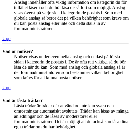
Anslag innehåller ofta viktig information om kategorin du för
tillfället läser i och du bör läsa de så fort som möjligt. Anslag
visas överst på varje sida i kategorin de postats i. Som med
globala anslag så beror det på vilken behörighet som krävs om
du kan posta anslag eller inte och detta ställs in av
forumadministratören.
Upp
Vad är notiser?
Notiser visas under eventuella anslag och endast på första
sidan i kategorin de postats i. De är ofta rätt viktiga så du bör
läsa de när du kan. Som med anslag och globala anslag så är
det forumadministratören som bestämmer vilken behörighet
som krävs för att kunna posta notiser.
Upp
Vad är låsta trådar?
Låsta trådar är trådar där användare inte kan svara och
omröstningar automatiskt avslutats. Trådar kan låsas av många
anledningar och de låses av moderatorer eller
forumadministratörer. Det är möjligt att du också kan låsa dina
egna trådar om du har behörighet.