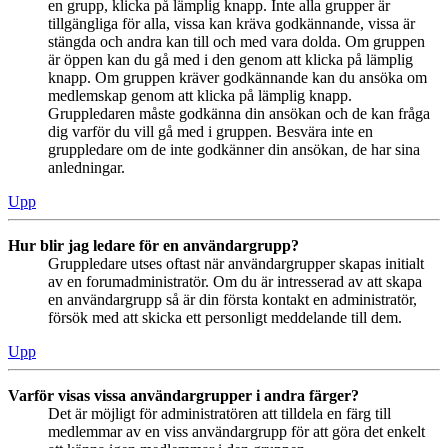
en grupp, klicka på lämplig knapp. Inte alla grupper är
tillgängliga för alla, vissa kan kräva godkännande, vissa är
stängda och andra kan till och med vara dolda. Om gruppen
är öppen kan du gå med i den genom att klicka på lämplig
knapp. Om gruppen kräver godkännande kan du ansöka om
medlemskap genom att klicka på lämplig knapp.
Gruppledaren måste godkänna din ansökan och de kan fråga
dig varför du vill gå med i gruppen. Besvära inte en
gruppledare om de inte godkänner din ansökan, de har sina
anledningar.
Upp
Hur blir jag ledare för en användargrupp?
Gruppledare utses oftast när användargrupper skapas initialt
av en forumadministratör. Om du är intresserad av att skapa
en användargrupp så är din första kontakt en administratör,
försök med att skicka ett personligt meddelande till dem.
Upp
Varför visas vissa användargrupper i andra färger?
Det är möjligt för administratören att tilldela en färg till
medlemmar av en viss användargrupp för att göra det enkelt