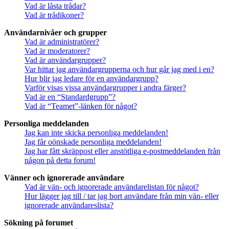
Vad är låsta trådar?
Vad är trådikoner?
Användarnivåer och grupper
Vad är administratörer?
Vad är moderatorer?
Vad är användargrupper?
Var hittar jag användargrupperna och hur går jag med i en?
Hur blir jag ledare för en användargrupp?
Varför visas vissa användargrupper i andra färger?
Vad är en “Standardgrupp”?
Vad är “Teamet”-länken för något?
Personliga meddelanden
Jag kan inte skicka personliga meddelanden!
Jag får oönskade personliga meddelanden!
Jag har fått skräppost eller anstötliga e-postmeddelanden från
någon på detta forum!
Vänner och ignorerade användare
Vad är vän- och ignorerade användarelistan för något?
Hur lägger jag till / tar jag bort användare från min vän- eller
ignorerade användareslista?
Sökning på forumet