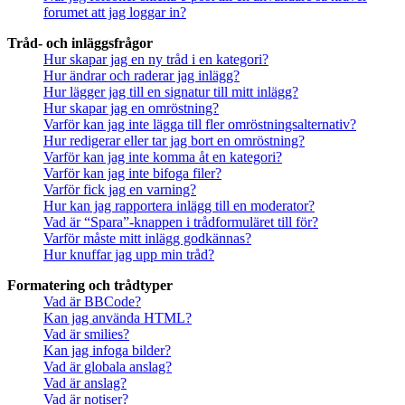
forumet att jag loggar in?
Tråd- och inläggsfrågor
Hur skapar jag en ny tråd i en kategori?
Hur ändrar och raderar jag inlägg?
Hur lägger jag till en signatur till mitt inlägg?
Hur skapar jag en omröstning?
Varför kan jag inte lägga till fler omröstningsalternativ?
Hur redigerar eller tar jag bort en omröstning?
Varför kan jag inte komma åt en kategori?
Varför kan jag inte bifoga filer?
Varför fick jag en varning?
Hur kan jag rapportera inlägg till en moderator?
Vad är “Spara”-knappen i trådformuläret till för?
Varför måste mitt inlägg godkännas?
Hur knuffar jag upp min tråd?
Formatering och trådtyper
Vad är BBCode?
Kan jag använda HTML?
Vad är smilies?
Kan jag infoga bilder?
Vad är globala anslag?
Vad är anslag?
Vad är notiser?