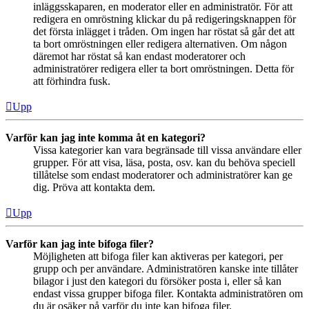
inläggsskaparen, en moderator eller en administratör. För att
redigera en omröstning klickar du på redigeringsknappen för
det första inlägget i tråden. Om ingen har röstat så går det att
ta bort omröstningen eller redigera alternativen. Om någon
däremot har röstat så kan endast moderatorer och
administratörer redigera eller ta bort omröstningen. Detta för
att förhindra fusk.
Upp
Varför kan jag inte komma åt en kategori?
Vissa kategorier kan vara begränsade till vissa användare eller
grupper. För att visa, läsa, posta, osv. kan du behöva speciell
tillåtelse som endast moderatorer och administratörer kan ge
dig. Pröva att kontakta dem.
Upp
Varför kan jag inte bifoga filer?
Möjligheten att bifoga filer kan aktiveras per kategori, per
grupp och per användare. Administratören kanske inte tillåter
bilagor i just den kategori du försöker posta i, eller så kan
endast vissa grupper bifoga filer. Kontakta administratören om
du är osäker på varför du inte kan bifoga filer.