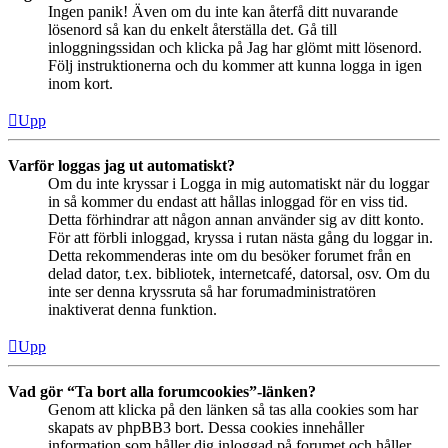
Ingen panik! Även om du inte kan återfå ditt nuvarande
lösenord så kan du enkelt återställa det. Gå till
inloggningssidan och klicka på Jag har glömt mitt lösenord.
Följ instruktionerna och du kommer att kunna logga in igen
inom kort.
Upp
Varför loggas jag ut automatiskt?
Om du inte kryssar i Logga in mig automatiskt när du loggar
in så kommer du endast att hållas inloggad för en viss tid.
Detta förhindrar att någon annan använder sig av ditt konto.
För att förbli inloggad, kryssa i rutan nästa gång du loggar in.
Detta rekommenderas inte om du besöker forumet från en
delad dator, t.ex. bibliotek, internetcafé, datorsal, osv. Om du
inte ser denna kryssruta så har forumadministratören
inaktiverat denna funktion.
Upp
Vad gör “Ta bort alla forumcookies”-länken?
Genom att klicka på den länken så tas alla cookies som har
skapats av phpBB3 bort. Dessa cookies innehåller
information som håller dig inloggad på forumet och håller