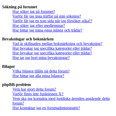
Sökning på forumet
Hur söker jag på forumet?
Varför får jag inga träffar på min sökning?
Varför får jag en tom sida när jag försöker söka!?
Hur söker jag efter medlemmar?
Hur hittar jag mina egna inlägg och trådar?
Bevakningar och bokmärken
Vad är skillnaden mellan bokmärkning och bevakning?
Hur bevakar jag specifika kategorier eller trådar?
Hur bevakar jag specifika kategorier eller trådar?
Hur tar jag bort mina bevakningar?
Bilagor
Vilka bilagor tillåts på detta forum?
Hur hittar jag alla mina bilagor?
phpBB-problem
Vem har gjort detta forum?
Varför finns inte funktionen X?
Vem ska jag kontakta med juridiska ärenden angående detta
forum?
Hur kontaktar jag en forumadministratör?