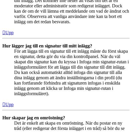
ditt inlägg. Det kommer inte heller att visas om det är en
moderator eller administratör som redigerat inlägget. Dock
kan de om de vill lämna ett meddelande om vad de ändrat och
varför. Observera att vanliga användare inte kan ta bort ett
inlägg om det redan besvarats.
Upp
Hur lägger jag till en signatur till mitt inlägg?
För att lägga till en signatur till ett inlägg måste du först skapa
en signatur, detta gör du via din kontrollpanel. När du väl
skapat din signatur kan du kryssa i Infoga min signatur-rutan i
inläggsformuläret för att lägga till din signatur till ditt inlägg.
Du kan också automatiskt alltid infoga din signatur till alla
dina inlägg genom att ändra inställningarna i din profil (du
kan fortfarande förhindra att signaturen infogas i enskilda
inlägg genom att klicka ur Infoga min signatur-rutan i
inläggsformuläret).
Upp
Hur skapar jag en omröstning?
Det är enkelt att skapa en omröstning. När du postar en ny
tråd (eller redigerar det första inlägget i en tråd) så bör du se