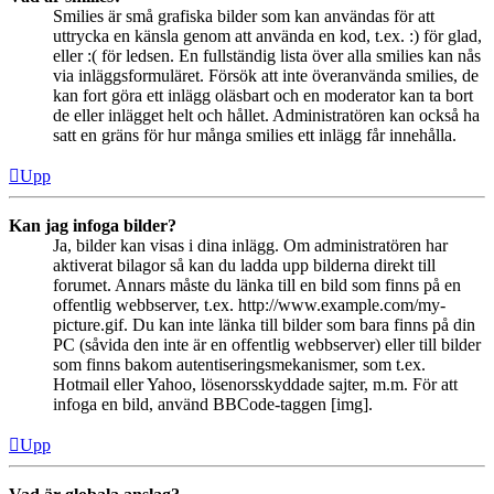
Smilies är små grafiska bilder som kan användas för att
uttrycka en känsla genom att använda en kod, t.ex. :) för glad,
eller :( för ledsen. En fullständig lista över alla smilies kan nås
via inläggsformuläret. Försök att inte överanvända smilies, de
kan fort göra ett inlägg oläsbart och en moderator kan ta bort
de eller inlägget helt och hållet. Administratören kan också ha
satt en gräns för hur många smilies ett inlägg får innehålla.
Upp
Kan jag infoga bilder?
Ja, bilder kan visas i dina inlägg. Om administratören har
aktiverat bilagor så kan du ladda upp bilderna direkt till
forumet. Annars måste du länka till en bild som finns på en
offentlig webbserver, t.ex. http://www.example.com/my-
picture.gif. Du kan inte länka till bilder som bara finns på din
PC (såvida den inte är en offentlig webbserver) eller till bilder
som finns bakom autentiseringsmekanismer, som t.ex.
Hotmail eller Yahoo, lösenorsskyddade sajter, m.m. För att
infoga en bild, använd BBCode-taggen [img].
Upp