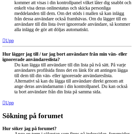
kommer att visas i din kontrollpanel vilket låter dig snabbt och
enkelt visa deras onlinestatus och skicka personliga
meddelanden till dem. Om det stöds i mallen så kan inlägg
från dessa användare också framhävas. Om du lägger till en
användare till din lista över ignorerade användare, så kommer
alla inlägg de gör att döljas automatiskt.
Upp
Hur lägger jag till / tar jag bort användare från min vän- eller
ignorerade användareslista?
Du kan lägga till användare till din lista på två sätt. På varje
användares profilsida finns det en länk för att antingen lägga
till dem till din vän- eller ignorerade användareslista.
Alternativt så kan du lägga till användare direkt genom att
ange deras användarnamn i din kontrollpanel. Du kan också
ta bort användare från din lista på samma sida.
Upp
Sökning på forumet
Hur söker jag på forumet?
Ange en term i sökrutan som finns på indexsidan, forumsidor