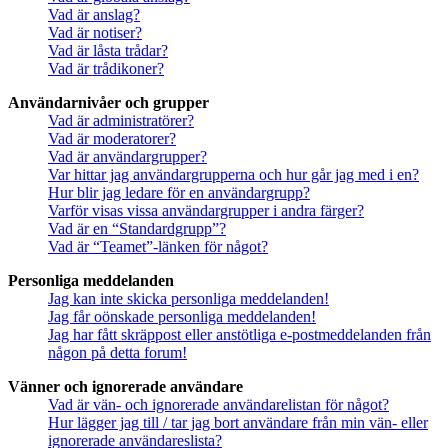
Vad är anslag?
Vad är notiser?
Vad är låsta trådar?
Vad är trådikoner?
Användarnivåer och grupper
Vad är administratörer?
Vad är moderatorer?
Vad är användargrupper?
Var hittar jag användargrupperna och hur går jag med i en?
Hur blir jag ledare för en användargrupp?
Varför visas vissa användargrupper i andra färger?
Vad är en “Standardgrupp”?
Vad är “Teamet”-länken för något?
Personliga meddelanden
Jag kan inte skicka personliga meddelanden!
Jag får oönskade personliga meddelanden!
Jag har fått skräppost eller anstötliga e-postmeddelanden från
någon på detta forum!
Vänner och ignorerade användare
Vad är vän- och ignorerade användarelistan för något?
Hur lägger jag till / tar jag bort användare från min vän- eller
ignorerade användareslista?