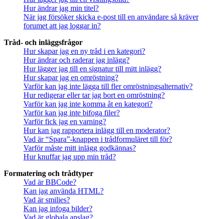
Hur ändrar jag min titel?
När jag försöker skicka e-post till en användare så kräver
forumet att jag loggar in?
Tråd- och inläggsfrågor
Hur skapar jag en ny tråd i en kategori?
Hur ändrar och raderar jag inlägg?
Hur lägger jag till en signatur till mitt inlägg?
Hur skapar jag en omröstning?
Varför kan jag inte lägga till fler omröstningsalternativ?
Hur redigerar eller tar jag bort en omröstning?
Varför kan jag inte komma åt en kategori?
Varför kan jag inte bifoga filer?
Varför fick jag en varning?
Hur kan jag rapportera inlägg till en moderator?
Vad är “Spara”-knappen i trådformuläret till för?
Varför måste mitt inlägg godkännas?
Hur knuffar jag upp min tråd?
Formatering och trådtyper
Vad är BBCode?
Kan jag använda HTML?
Vad är smilies?
Kan jag infoga bilder?
Vad är globala anslag?