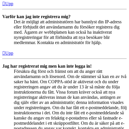
Upp
Varför kan jag inte registrera mig?
Det är möjligt att administratören har bannlyst din IP-adress
eller förbjudit det användarnamn du försöker registrera dig
med. Ägaren av webbplatsen kan också ha inaktiverat
nyregistreringar för att förhindra att nya besökare blir
medlemmar. Kontakta en administratör för hjälp.
Upp
Jag har registrerat mig men kan inte logga in!
Försäkra dig först och främst om att du anger rätt
användarnamn och lösenord. Om de stämmer så kan en av två
saker ha hänt. Om COPPA-stöd är aktiverat och du under
registreringen angav att du är under 13 år så måste du följa
instruktionerna du fått. Vissa forum kräver också att nya
registreringar aktiveras innan de kan användas, antingen av
dig själv eller av an administratör; denna information visades
under registreringen. Om du har fått ett e-postmeddelande, följ
instruktionerna i det. Om du inte fått ett e-postmeddelande så
kanske du angav en felaktig e-postadress eller så fastnade e-
postmeddelandet i ett skräppostfilter. Om du är säker på att e-
postadressen du angav var korrekt, kontakta en administratör.