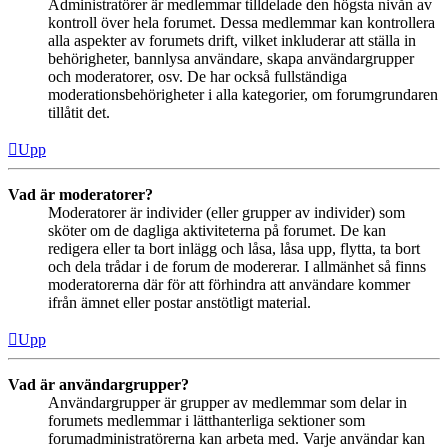
Administratörer är medlemmar tilldelade den högsta nivån av
kontroll över hela forumet. Dessa medlemmar kan kontrollera
alla aspekter av forumets drift, vilket inkluderar att ställa in
behörigheter, bannlysa användare, skapa användargrupper
och moderatorer, osv. De har också fullständiga
moderationsbehörigheter i alla kategorier, om forumgrundaren
tillåtit det.
Upp
Vad är moderatorer?
Moderatorer är individer (eller grupper av individer) som
sköter om de dagliga aktiviteterna på forumet. De kan
redigera eller ta bort inlägg och låsa, låsa upp, flytta, ta bort
och dela trådar i de forum de modererar. I allmänhet så finns
moderatorerna där för att förhindra att användare kommer
ifrån ämnet eller postar anstötligt material.
Upp
Vad är användargrupper?
Användargrupper är grupper av medlemmar som delar in
forumets medlemmar i lätthanterliga sektioner som
forumadministratörerna kan arbeta med. Varje användar kan