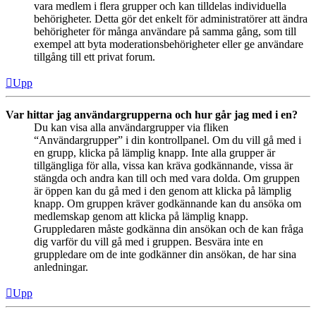
vara medlem i flera grupper och kan tilldelas individuella
behörigheter. Detta gör det enkelt för administratörer att ändra
behörigheter för många användare på samma gång, som till
exempel att byta moderationsbehörigheter eller ge användare
tillgång till ett privat forum.
Upp
Var hittar jag användargrupperna och hur går jag med i en?
Du kan visa alla användargrupper via fliken
“Användargrupper” i din kontrollpanel. Om du vill gå med i
en grupp, klicka på lämplig knapp. Inte alla grupper är
tillgängliga för alla, vissa kan kräva godkännande, vissa är
stängda och andra kan till och med vara dolda. Om gruppen
är öppen kan du gå med i den genom att klicka på lämplig
knapp. Om gruppen kräver godkännande kan du ansöka om
medlemskap genom att klicka på lämplig knapp.
Gruppledaren måste godkänna din ansökan och de kan fråga
dig varför du vill gå med i gruppen. Besvära inte en
gruppledare om de inte godkänner din ansökan, de har sina
anledningar.
Upp