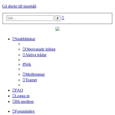
Gå direkt till innehåll
Avancerad
Sök
sökning
Snabblänkar
Obesvarade inlägg
Aktiva trådar
Sök
Medlemmar
Teamet
FAQ
Logga in
Bli medlem
Forumindex