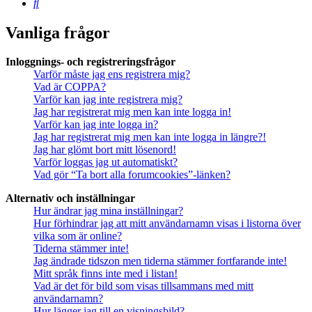
Sök
Vanliga frågor
Inloggnings- och registreringsfrågor
Varför måste jag ens registrera mig?
Vad är COPPA?
Varför kan jag inte registrera mig?
Jag har registrerat mig men kan inte logga in!
Varför kan jag inte logga in?
Jag har registrerat mig men kan inte logga in längre?!
Jag har glömt bort mitt lösenord!
Varför loggas jag ut automatiskt?
Vad gör “Ta bort alla forumcookies”-länken?
Alternativ och inställningar
Hur ändrar jag mina inställningar?
Hur förhindrar jag att mitt användarnamn visas i listorna över
vilka som är online?
Tiderna stämmer inte!
Jag ändrade tidszon men tiderna stämmer fortfarande inte!
Mitt språk finns inte med i listan!
Vad är det för bild som visas tillsammans med mitt
användarnamn?
Hur lägger jag till en visningsbild?