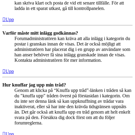
kan skriva klart och posta de vid ett senare tillfälle. För att
ladda in ett sparat utkast, gå till kontrollpanelen.
Upp
Varför måste mitt inlägg godkännas?
Forumadministratören kan kräva att alla inlägg i kategorin du
postar i granskas innan de visas. Det är också möjligt att
administratören har placerat dig i en grupp av användare som
han anser behöver få sina inlägg granskade innan de visas.
Kontakta administratören för mer information.
Upp
Hur knuffar jag upp min tråd?
Genom att klicka på “Knuffa upp tråd”-länken i tråden så kan
du "knuffa upp" tråden överst på förstasidan i kategorin. Om
du inte ser denna länk så kan uppknuffning av trådar vara
inaktiverat, eller så har inte den krävda tidsgränsen uppnåts
än. Det går också att knuffa upp en tråd genom att helt enkelt
svara på den. Försäkra dig dock först om att du följer
forumreglerna.
Upp