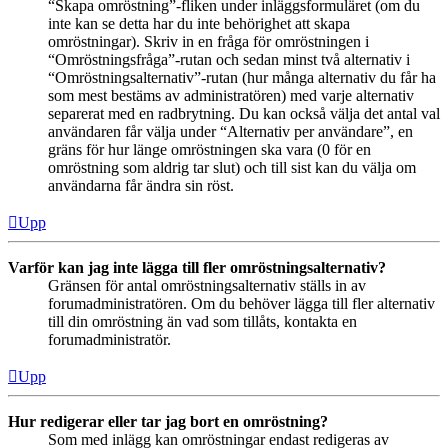
“Skapa omröstning”-fliken under inläggsformuläret (om du
inte kan se detta har du inte behörighet att skapa
omröstningar). Skriv in en fråga för omröstningen i
“Omröstningsfråga”-rutan och sedan minst två alternativ i
“Omröstningsalternativ”-rutan (hur många alternativ du får ha
som mest bestäms av administratören) med varje alternativ
separerat med en radbrytning. Du kan också välja det antal val
användaren får välja under “Alternativ per användare”, en
gräns för hur länge omröstningen ska vara (0 för en
omröstning som aldrig tar slut) och till sist kan du välja om
användarna får ändra sin röst.
Upp
Varför kan jag inte lägga till fler omröstningsalternativ?
Gränsen för antal omröstningsalternativ ställs in av
forumadministratören. Om du behöver lägga till fler alternativ
till din omröstning än vad som tillåts, kontakta en
forumadministratör.
Upp
Hur redigerar eller tar jag bort en omröstning?
Som med inlägg kan omröstningar endast redigeras av