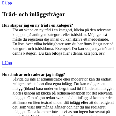
Upp
Tråd- och inläggsfrågor
Hur skapar jag en ny tråd i en kategori?
För att skapa en ny tråd i en kategori, klicka på den relevanta
knappen på antingen kategori- eller trådsidan. Möjligen så
måste du registrera dig innan du kan skriva ett meddelande.
En lista över vilka behörigheter som du har finns längst ner på
kategori- och trådsidorna. Exempel: Du kan skapa nya trådar i
denna kategori, Du kan bifoga filer i denna kategori, osv.
Upp
Hur ändrar och raderar jag inlägg?
Såvida du inte är administratör eller moderator kan du endast
redigera och ta bort dina egna inlägg. Du kan redigera ett
inlägg (ibland bara under en begränsad tid från det att inlägget
gjorts) genom att klicka på redigera-knappen för det relevanta
inlägget. Om någon redan svarat på ditt inlägg så kommer det
att finnas en liten textrad under ditt inlägg efter att du redigerat
det, som visar hur många gånger och när du har redigerat
inlägget. Detta kommer inte att visas om ingen har svarat på