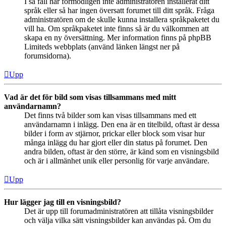
I så fall har förmodligen inte administratören installerat ditt
språk eller så har ingen översatt forumet till ditt språk. Fråga
administratören om de skulle kunna installera språkpaketet du
vill ha. Om språkpaketet inte finns så är du välkommen att
skapa en ny översättning. Mer information finns på phpBB
Limiteds webbplats (använd länken längst ner på
forumsidorna).
Upp
Vad är det för bild som visas tillsammans med mitt
användarnamn?
Det finns två bilder som kan visas tillsammans med ett
användarnamn i inlägg. Den ena är en titelbild, oftast är dessa
bilder i form av stjärnor, prickar eller block som visar hur
många inlägg du har gjort eller din status på forumet. Den
andra bilden, oftast är den större, är känd som en visningsbild
och är i allmänhet unik eller personlig för varje användare.
Upp
Hur lägger jag till en visningsbild?
Det är upp till forumadministratören att tillåta visningsbilder
och välja vilka sätt visningsbilder kan användas på. Om du